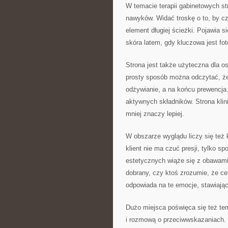
W temacie terapii gabinetowych st
nawyków. Widać troskę o to, by czy
element długiej ścieżki. Pojawia 
skóra latem, gdy kluczowa jest fot
Strona jest także użyteczna dla o
prosty sposób można odczytać, że
odżywianie, a na końcu prewencja
aktywnych składników. Strona klin
mniej znaczy lepiej.
W obszarze wyglądu liczy się też 
klient nie ma czuć presji, tylko s
estetycznych wiąże się z obawami:
dobrany, czy ktoś zrozumie, że ce
odpowiada na te emocje, stawiają
Dużo miejsca poświęca się też te
i rozmową o przeciwwskazaniach.