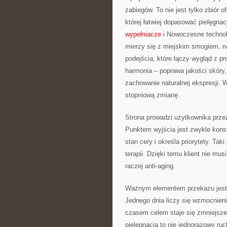
zabiegów. To nie jest tylko zbiór o
której łatwiej dopasować pielęgnac
wypełniacze
i Nowoczesne technolo
mierzy się z miejskim smogiem, n
podejścia, które łączy wygląd z pr
harmonia – poprawa jakości skóry, 
zachowanie naturalnej ekspresji. 
stopniową zmianę.
Strona prowadzi użytkownika przez
Punktem wyjścia jest zwykle konsul
stan cery i określa priorytety. Tak
terapii. Dzięki temu klient nie m
raczej anti-aging.
Ważnym elementem przekazu jest 
Jednego dnia liczy się wzmocnienie
czasem celem staje się zmniejszen
pielęgnacja to nie jednorazowy ru