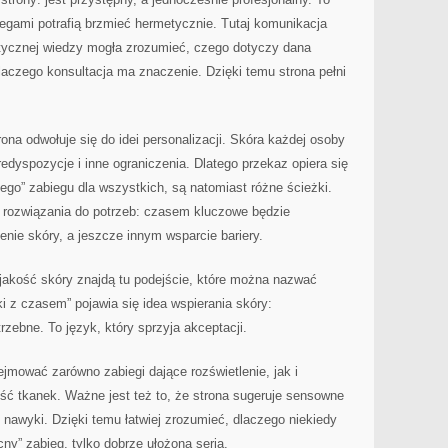
egami potrafią brzmieć hermetycznie. Tutaj komunikacja
istycznej wiedzy mogła zrozumieć, czego dotyczy dana
 dlaczego konsultacja ma znaczenie. Dzięki temu strona pełni
ona odwołuje się do idei personalizacji. Skóra każdej osoby
edyspozycje i inne ograniczenia. Dlatego przekaz opiera się
zego” zabiegu dla wszystkich, są natomiast różne ścieżki.
ać rozwiązania do potrzeb: czasem kluczowe będzie
ie skóry, a jeszcze innym wsparcie bariery.
akość skóry znajdą tu podejście, które można nazwać
i z czasem” pojawia się idea wspierania skóry:
rzebne. To język, który sprzyja akceptacji.
ejmować zarówno zabiegi dające rozświetlenie, jak i
ść tkanek. Ważne jest też to, że strona sugeruje sensowne
nawyki. Dzięki temu łatwiej zrozumieć, dlaczego niekiedy
cny” zabieg, tylko dobrze ułożona seria.