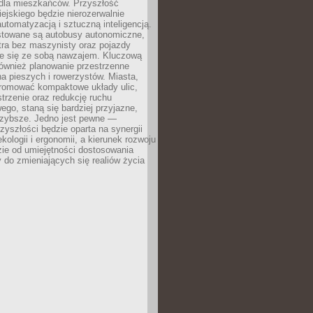
dla mieszkańców. Przyszłość
iejskiego będzie nierozerwalnie
utomatyzacją i sztuczną inteligencją.
estowane są autobusy autonomiczne,
ra bez maszynisty oraz pojazdy
e się ze sobą nawzajem. Kluczową
również planowanie przestrzenne
a pieszych i rowerzystów. Miasta,
promować kompaktowe układy ulic,
strzenie oraz redukcję ruchu
o, staną się bardziej przyjazne,
szybsze. Jedno jest pewne —
zyszłości będzie oparta na synergii
ekologii i ergonomii, a kierunek rozwoju
ie od umiejętności dostosowania
ry do zmieniających się realiów życia