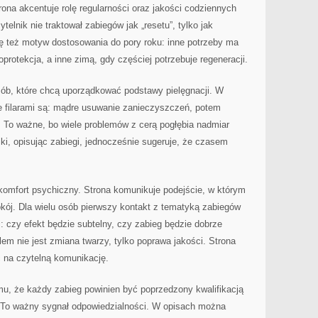
rona akcentuje rolę regularności oraz jakości codziennych
telnik nie traktował zabiegów jak „resetu”, tylko jak
się też motyw dostosowania do pory roku: inne potrzeby ma
oprotekcja, a inne zimą, gdy częściej potrzebuje regeneracji.
sób, które chcą uporządkować podstawy pielęgnacji. W
 filarami są: mądre usuwanie zanieczyszczeń, potem
. To ważne, bo wiele problemów z cerą pogłębia nadmiar
iki, opisując zabiegi, jednocześnie sugeruje, że czasem
komfort psychiczny. Strona komunikuje podejście, w którym
pokój. Dla wielu osób pierwszy kontakt z tematyką zabiegów
 czy efekt będzie subtelny, czy zabieg będzie dobrze
lem nie jest zmiana twarzy, tylko poprawa jakości. Strona
c na czytelną komunikację.
mu, że każdy zabieg powinien być poprzedzony kwalifikacją
 To ważny sygnał odpowiedzialności. W opisach można