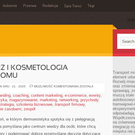
Jedzenie
Przerwa
Redakcja
Tagi
Spis Treści
SUB
RZ I KOSMETOLOGIA
Transport mi
DOMU
element urba
Rozwój miast
oraz zmieni
ZABIEGI
 GRU - 21 - 2025
MOŻLIWOŚĆ KOMENTOWANIA
ZOSTAŁA
NA
sprawiają, ż
TWARZ
muszą stale 
anding
,
coaching
,
content marketing
,
e-commerce
,
eventy
,
I
autobusowyc
tyka
,
magazynowanie
,
marketing
,
networking
,
KOSMETOLOGIA
przychody
,
ESTETYCZNA
tramwajowo-
strategia
,
szkolenia biznesowe
,
transport firmowy
,
W
eksperymentu
ie zasobami
,
zespół
DOMU
odpowiadają
Współczesne
eń, w którym dermoestetyka spotyka się z pielęgnacją
na zrównowa
ała pomyślana jako centrum wiedzy dla osób, które chcą
integrację r
miejska nie 
 cery i podejmować dobrze przemyślane decyzje dotyczące