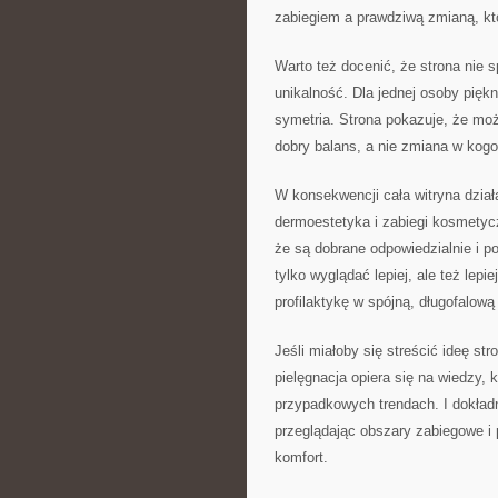
zabiegiem a prawdziwą zmianą, kt
Warto też docenić, że strona nie 
unikalność. Dla jednej osoby piękn
symetria. Strona pokazuje, że mo
dobry balans, a nie zmiana w kogo
W konsekwencji cała witryna działa 
dermoestetyka i zabiegi kosmetyc
że są dobrane odpowiedzialnie i p
tylko wyglądać lepiej, ale też lepi
profilaktykę w spójną, długofalową
Jeśli miałoby się streścić ideę s
pielęgnacja opiera się na wiedzy, 
przypadkowych trendach. I dokładn
przeglądając obszary zabiegowe i 
komfort.