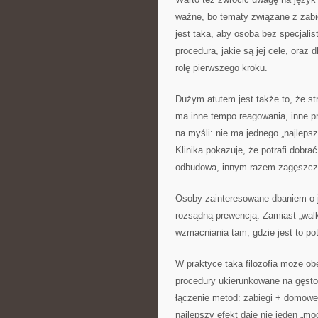
ważne, bo tematy związane z zabi
jest taka, aby osoba bez specjal
procedura, jakie są jej cele, oraz
rolę pierwszego kroku.
Dużym atutem jest także to, że str
ma inne tempo reagowania, inne pr
na myśli: nie ma jednego „najleps
Klinika pokazuje, że potrafi dobr
odbudowa, innym razem zagęszczen
Osoby zainteresowane dbaniem o j
rozsądną prewencją. Zamiast „walk
wzmacniania tam, gdzie jest to pot
W praktyce taka filozofia może ob
procedury ukierunkowane na gęsto
łączenie metod: zabiegi + domowe 
najlepszy efekt daje nie jeden „mo