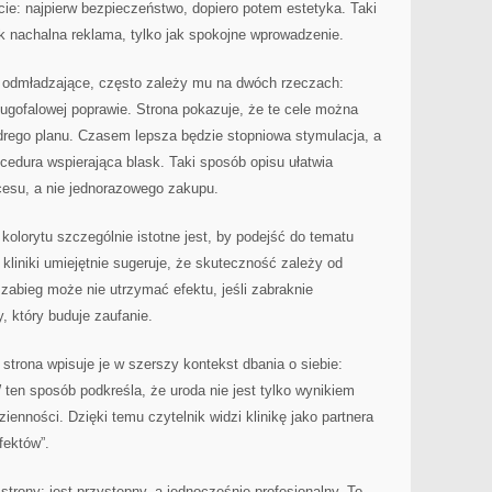
cie: najpierw bezpieczeństwo, dopiero potem estetyka. Taki
ak nachalna reklama, tylko jak spokojne wprowadzenie.
 odmładzające, często zależy mu na dwóch rzeczach:
długofalowej poprawie. Strona pokazuje, że te cele można
rego planu. Czasem lepsza będzie stopniowa stymulacja, a
edura wspierająca blask. Taki sposób opisu ułatwia
ocesu, a nie jednorazowego zakupu.
olorytu szczególnie istotne jest, by podejść do tematu
liniki umiejętnie sugeruje, że skuteczność zależy od
 zabieg może nie utrzymać efektu, jeśli zabraknie
y, który buduje zaufanie.
, strona wpisuje je w szerszy kontekst dbania o siebie:
 ten sposób podkreśla, że uroda nie jest tylko wynikiem
ienności. Dzięki temu czytelnik widzi klinikę jako partnera
efektów”.
trony: jest przystępny, a jednocześnie profesjonalny. To