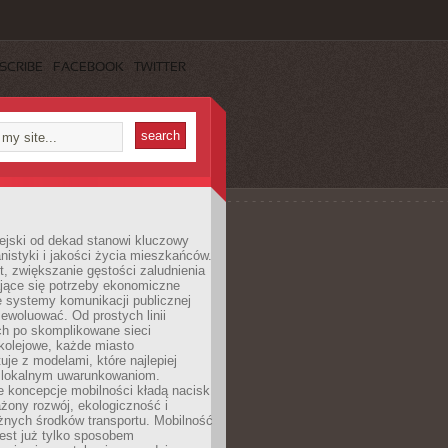
SCRIBE
FACEBOOK
TWITTER
ejski od dekad stanowi kluczowy
nistyki i jakości życia mieszkańców.
, zwiększanie gęstości zaludnienia
ające się potrzeby ekonomiczne
e systemy komunikacji publicznej
ewoluować. Od prostych linii
h po skomplikowane sieci
kolejowe, każde miasto
je z modelami, które najlepiej
 lokalnym uwarunkowaniom.
 koncepcje mobilności kładą nacisk
żony rozwój, ekologiczność i
óżnych środków transportu. Mobilność
jest już tylko sposobem