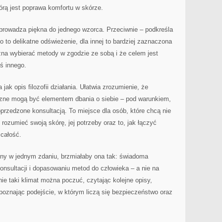
órą jest poprawa komfortu w skórze.
sprowadza piękna do jednego wzorca. Przeciwnie – podkreśla
o to delikatne odświeżenie, dla innej to bardziej zaznaczona
żna wybierać metody w zgodzie ze sobą i że celem jest
ś innego.
jak opis filozofii działania. Ułatwia zrozumienie, że
zne mogą być elementem dbania o siebie – pod warunkiem,
oprzedzone konsultacją. To miejsce dla osób, które chcą nie
ej rozumieć swoją skórę, jej potrzeby oraz to, jak łączyć
 całość.
trony w jednym zdaniu, brzmiałaby ona tak: świadoma
konsultacji i dopasowaniu metod do człowieka – a nie na
ie taki klimat można poczuć, czytając kolejne opisy,
poznając podejście, w którym liczą się bezpieczeństwo oraz