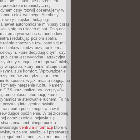
ania się — stała się narzędziem
a przestrzeni urbanistycznej.
 dynamiczny rozwój obserwujemy w
nsportu elektrycznego. Autobusy
 rowery miejskie, hulajnogi
, a nawet autonomiczne minibusy coraz
awiają się na ulicach miast. Dają one
 alternatywę wobec samochodów,
entra i redukując poziom spalin.
 rośnie znaczenie tzw. ostatniej mili,
ch odcinków między przystankiem a
celowym, które decydują o tym, czy
publiczna jest wygodna i atrakcyjna.
ystemy starają się integrować bilety,
zdy w sposób, który minimalizuje czas
aksymalizuje komfort. Wprowadzenie
ych systemów zarządzania ruchem
eniło sposób, w jaki miasta reagują na
e i zmiany natężenia ruchu. Kamery,
ne GPS oraz analizatory przepływów
gromnej ilości informacji, które
 dynamiczne sterowanie ruchem. To na
e powstają inteligentne światła,
la transportu publicznego, a nawet
zewidujące opóźnienia. W tej złożonej
jnej coraz częściej pojawia się
 stworzenia centralnego punktu
, swoistego
centrum informacji
które w
ywistym zbiera, analizuje i przetwarza
pobiegać problemom, zanim staną się