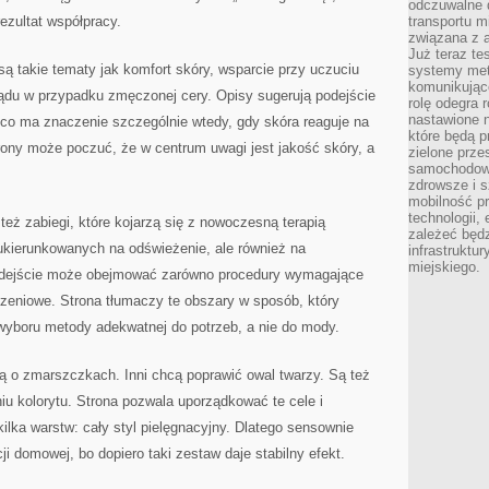
odczuwalne 
ezultat współpracy.
transportu m
związana z a
Już teraz t
są takie tematy jak komfort skóry, wsparcie przy uczuciu
systemy met
komunikując
lądu w przypadku zmęczonej cery. Opisy sugerują podejście
rolę odegra 
nastawione n
co ma znaczenie szczególnie wtedy, gdy skóra reaguje na
które będą 
rony może poczuć, że w centrum uwagi jest jakość skóry, a
zielone prze
samochodoweg
zdrowsze i 
mobilność pr
technologii, 
też zabiegi, które kojarzą się z nowoczesną terapią
zależeć będz
kierunkowanych na odświeżenie, ale również na
infrastruktu
miejskiego.
odejście może obejmować zarówno procedury wymagające
ządzeniowe. Strona tłumaczy te obszary w sposób, który
wyboru metody adekwatnej do potrzeb, a nie do mody.
ślą o zmarszczkach. Inni chcą poprawić owal twarzy. Są też
u kolorytu. Strona pozwala uporządkować te cele i
ilka warstw: cały styl pielęgnacyjny. Dlatego sensownie
cji domowej, bo dopiero taki zestaw daje stabilny efekt.