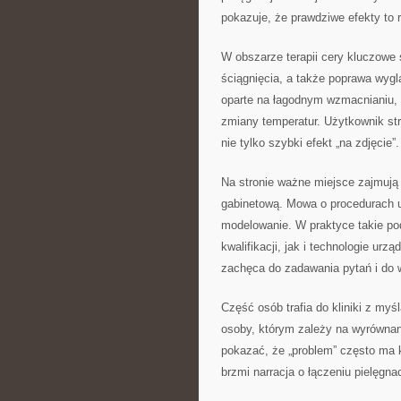
pokazuje, że prawdziwe efekty to r
W obszarze terapii cery kluczowe 
ściągnięcia, a także poprawa wyg
oparte na łagodnym wzmacnianiu, 
zmiany temperatur. Użytkownik st
nie tylko szybki efekt „na zdjęcie”.
Na stronie ważne miejsce zajmują 
gabinetową. Mowa o procedurach u
modelowanie. W praktyce takie p
kwalifikacji, jak i technologie ur
zachęca do zadawania pytań i do 
Część osób trafia do kliniki z my
osoby, którym zależy na wyrównani
pokazać, że „problem” często ma k
brzmi narracja o łączeniu pielęgna