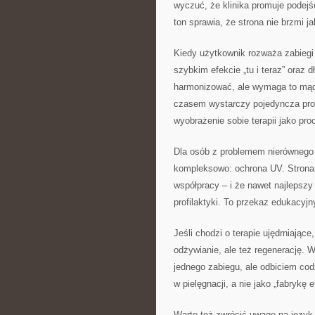
wyczuć, że klinika promuje podejś
ton sprawia, że strona nie brzmi j
Kiedy użytkownik rozważa zabiegi
szybkim efekcie „tu i teraz” oraz 
harmonizować, ale wymaga to mąd
czasem wystarczy pojedyncza proc
wyobrażenie sobie terapii jako pr
Dla osób z problemem nierównego k
kompleksowo: ochrona UV. Strona k
współpracy – i że nawet najlepszy
profilaktyki. To przekaz edukacyjn
Jeśli chodzi o terapie ujędrniające
odżywianie, ale też regenerację. W
jednego zabiegu, ale odbiciem codz
w pielęgnacji, a nie jako „fabrykę 
Warto też zwrócić uwagę na język s