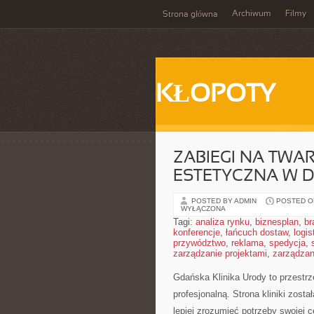
Archiwum
Filmy
Strona główna
KŁOPOTY
ZABIEGI NA TWA
ESTETYCZNA W 
POSTED BY ADMIN
POSTED ON
WYŁĄCZONA
Tagi:
analiza rynku
,
biznesplan
,
br
konferencje
,
łańcuch dostaw
,
logis
przywództwo
,
reklama
,
spedycja
,
zarządzanie projektami
,
zarządzan
Gdańska Klinika Urody to przestrz
profesjonalną. Strona kliniki zost
lepiej zrozumieć potrzeby swojej