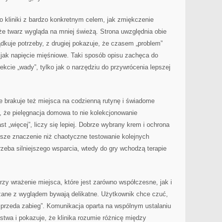
 kliniki z bardzo konkretnym celem, jak zmiękczenie
 że twarz wygląda na mniej świeżą. Strona uwzględnia obie
ądkuje potrzeby, z drugiej pokazuje, że czasem „problem”
 jak napięcie mięśniowe. Taki sposób opisu zachęca do
ekcie „wady”, tylko jak o narzędziu do przywrócenia lepszej
ie brakuje też miejsca na codzienną rutynę i świadome
 że pielęgnacja domowa to nie kolekcjonowanie
t „więcej”, liczy się lepiej. Dobrze wybrany krem i ochrona
ze znaczenie niż chaotyczne testowanie kolejnych
rzeba silniejszego wsparcia, wtedy do gry wchodzą terapie
rzy wrażenie miejsca, które jest zarówno współczesne, jak i
ązane z wyglądem bywają delikatne. Użytkownik chce czuć,
„sprzeda zabieg”. Komunikacja oparta na wspólnym ustalaniu
twa i pokazuje, że klinika rozumie różnicę między