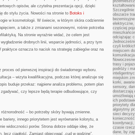
przemieszcz
kształtowani
fertowych opisów, ale czytelna prezentacja opcji, dzięki
Szczególnie
ję do stylu życia. Nowości na stronie to
Botoks i
obszarze tra
bezemisyjne,
gie w kosmetologii. W świecie, w którym skóra codziennie
elektryczne
apięciem, a także z zmianami sezonowymi, rośnie potrzeba
częściej poj
mieszkańcom
ofilaktyką. Na stronie wyraźnie widać, że celem jest
odciążając c
Jednocześnie
wygładzenie drobnych linii, wsparcie jędrności, a przy tym
czyli krótki
W praktyce oznacza to nacisk na strategię zabiegów oraz na
miejscem do
komunikacja 
Nowoczesne s
trasy i poja
podróży i m
 proces od pierwszej inspiracji do świadomego wyboru.
inteligentn
tacja – wizyta kwalifikacyjna, podczas której analizuje się
miejskim zmi
korki, awari
i opis buduje przekaz: najpierw analiza problemu, potem plan
sensory, da
dostarczają o
usi zgadywać, czy lepsze będą terapie odbudowujące, czy
umożliwiają
ich podstawi
priorytety d
algorytmy pr
różnorodność – bo potrzeby skóry bywają zmienne.
sieci decyzy
konieczność
 bariery, innego priorytetem jest wyrównanie kolorytu, a
koordynacji
ie widoczności porów. Strona dobrze oddaje ideę, że
czasie rzecz
dane, by za
ch, lecz ciągłość. Zamiast obiecywać „cud w godzinę”,