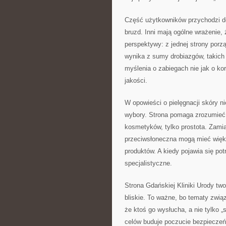
Część użytkowników przychodzi do
bruzd. Inni mają ogólne wrażenie,
perspektywy: z jednej strony porz
wynika z sumy drobiazgów, takich
myślenia o zabiegach nie jak o kor
jakości.
W opowieści o pielęgnacji skóry n
wybory. Strona pomaga zrozumieć,
kosmetyków, tylko prostota. Zamias
przeciwsłoneczna mogą mieć więks
produktów. A kiedy pojawia się pot
specjalistyczne.
Strona Gdańskiej Kliniki Urody two
bliskie. To ważne, bo tematy zwi
że ktoś go wysłucha, a nie tylko 
celów buduje poczucie bezpieczeńs