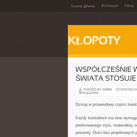
Archiwum
Filmy
Strona główna
KŁOPOTY
WSPÓŁCZEŚNIE W
ŚWIATA STOSUJE
POSTED BY ADMIN
POSTED ON
WYŁĄCZONA
Dzisiaj w przewodniej części świa
Każdy kontrahent ma inne wymagan
preferowanego stylu, materiałów, o
prezenty. Dużo biur projektowych 