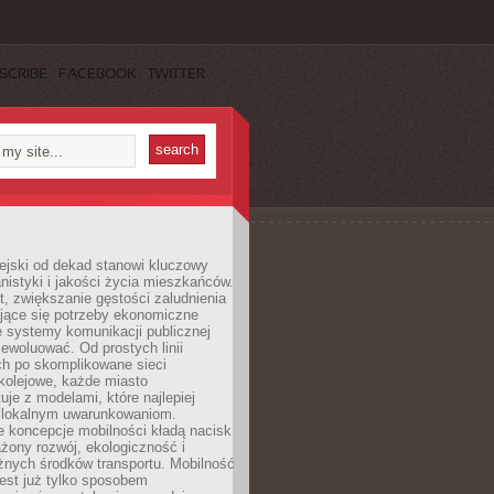
SCRIBE
FACEBOOK
TWITTER
ejski od dekad stanowi kluczowy
nistyki i jakości życia mieszkańców.
, zwiększanie gęstości zaludnienia
ające się potrzeby ekonomiczne
e systemy komunikacji publicznej
ewoluować. Od prostych linii
h po skomplikowane sieci
kolejowe, każde miasto
je z modelami, które najlepiej
 lokalnym uwarunkowaniom.
 koncepcje mobilności kładą nacisk
żony rozwój, ekologiczność i
óżnych środków transportu. Mobilność
jest już tylko sposobem