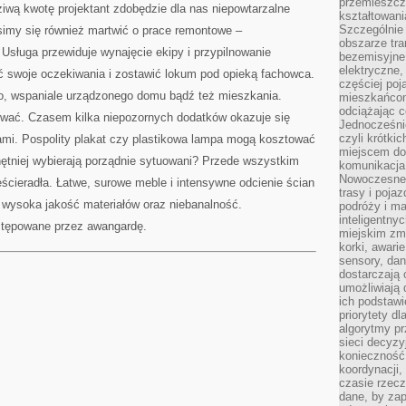
przemieszcz
wą kwotę projektant zdobędzie dla nas niepowtarzalne
kształtowani
Szczególnie
simy się również martwić o prace remontowe –
obszarze tra
Usługa przewiduje wynajęcie ekipy i przypilnowanie
bezemisyjne,
elektryczne
ć swoje oczekiwania i zostawić lokum pod opieką fachowca.
częściej poj
o, wspaniale urządzonego domu bądź też mieszkania.
mieszkańcom
odciążając c
kiwać. Czasem kilka niepozornych dodatków okazuje się
Jednocześnie
czyli krótki
mi. Pospolity plakat czy plastikowa lampa mogą kosztować
miejscem do
chętniej wybierają porządnie sytuowani? Przede wszystkim
komunikacja 
Nowoczesne s
ścieradła. Łatwe, surowe meble i intensywne odcienie ścian
trasy i poja
 wysoka jakość materiałów oraz niebanalność.
podróży i m
inteligentn
tępowane przez awangardę.
miejskim zmi
korki, awari
sensory, da
dostarczają o
umożliwiają
ich podstawi
priorytety d
algorytmy pr
sieci decyzy
konieczność
koordynacji
czasie rzecz
dane, by za