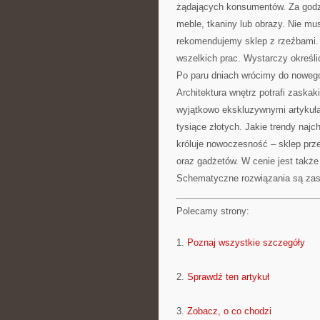
żądających konsumentów. Za godzi
meble, tkaniny lub obrazy. Nie mu
rekomendujemy sklep z rzeźbami. 
wszelkich prac. Wystarczy określi
Po paru dniach wrócimy do noweg
Architektura wnętrz potrafi zaska
wyjątkowo ekskluzywnymi artykuła
tysiące złotych. Jakie trendy naj
króluje nowoczesność – sklep prze
oraz gadżetów. W cenie jest także
Schematyczne rozwiązania są zas
Polecamy strony:
1.
Poznaj wszystkie szczegóły
2.
Sprawdź ten artykuł
3.
Zobacz, o co chodzi