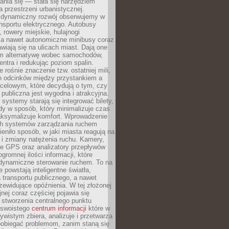
ania się — stała się narzędziem
a przestrzeni urbanistycznej.
 dynamiczny rozwój obserwujemy w
nsportu elektrycznego. Autobusy
 rowery miejskie, hulajnogi
, a nawet autonomiczne minibusy coraz
awiają się na ulicach miast. Dają one
 alternatywę wobec samochodów,
entra i redukując poziom spalin.
 rośnie znaczenie tzw. ostatniej mili,
ch odcinków między przystankiem a
celowym, które decydują o tym, czy
publiczna jest wygodna i atrakcyjna.
ystemy starają się integrować bilety,
zdy w sposób, który minimalizuje czas
aksymalizuje komfort. Wprowadzenie
ych systemów zarządzania ruchem
eniło sposób, w jaki miasta reagują na
e i zmiany natężenia ruchu. Kamery,
ne GPS oraz analizatory przepływów
gromnej ilości informacji, które
 dynamiczne sterowanie ruchem. To na
e powstają inteligentne światła,
la transportu publicznego, a nawet
zewidujące opóźnienia. W tej złożonej
jnej coraz częściej pojawia się
 stworzenia centralnego punktu
, swoistego
centrum informacji
które w
ywistym zbiera, analizuje i przetwarza
pobiegać problemom, zanim staną się