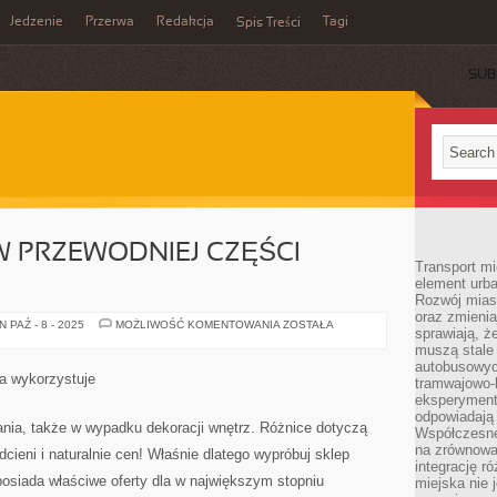
Jedzenie
Przerwa
Redakcja
Tagi
Spis Treści
SUB
 PRZEWODNIEJ CZĘŚCI
Transport mi
element urba
Rozwój miast
oraz zmieni
WSPÓŁCZEŚNIE
 PAŹ - 8 - 2025
MOŻLIWOŚĆ KOMENTOWANIA
ZOSTAŁA
sprawiają, ż
W
PRZEWODNIEJ
muszą stale 
CZĘŚCI
autobusowyc
ŚWIATA
ta wykorzystuje
tramwajowo-
STOSUJE
eksperymentu
odpowiadają
ia, także w wypadku dekoracji wnętrz. Różnice dotyczą
Współczesne
na zrównowa
dcieni i naturalnie cen! Właśnie dlatego wypróbuj sklep
integrację r
posiada właściwe oferty dla w największym stopniu
miejska nie 