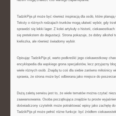
TadzikPije.pl może być również inspiracją dla osób, które planują
Teksty o różnych rodzajach trunków mogą ułatwić wybór, gdy trze
sprawdzi się lekki lager. Z kolei artykuły o historii, ciekawostkach
się pretekstem do degustacji. Strona pokazuje, że dobry alkohol t
kieliszka, ale również świadomy wybór.
Opisując TadzikPije.pl, warto podkreślić jego ciekawostkowy chara
encyklopedia dla wąskiego grona specjalistów, lecz przyjazny bl
wiele różnych osób. Znajdą tu coś dla siebie zarówno miłośnicy win
sprawia, że strona może być odbierana jako miejsce do poszerzan
Dużą zaletą serwisu jest to, że wiele tematów można czytać niez
zaawansowania. Osoba początkująca znajdzie tu proste wyjaśnieni
doświadczony czytelnik może potraktować wpisy jako zachętę do
TadzikPije.pl może pełnić różne funkcje: być źródłem ciekawoste