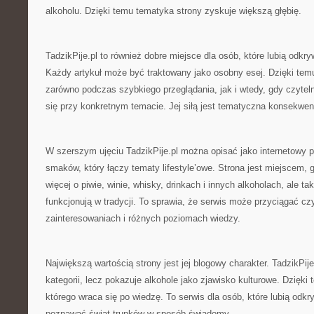
alkoholu. Dzięki temu tematyka strony zyskuje większą głębię.
TadzikPije.pl to również dobre miejsce dla osób, które lubią odkry
Każdy artykuł może być traktowany jako osobny esej. Dzięki tem
zarówno podczas szybkiego przeglądania, jak i wtedy, gdy czytel
się przy konkretnym temacie. Jej siłą jest tematyczna konsekwen
W szerszym ujęciu TadzikPije.pl można opisać jako internetowy 
smaków, który łączy tematy lifestyle’owe. Strona jest miejscem,
więcej o piwie, winie, whisky, drinkach i innych alkoholach, ale ta
funkcjonują w tradycji. To sprawia, że serwis może przyciągać cz
zainteresowaniach i różnych poziomach wiedzy.
Największą wartością strony jest jej blogowy charakter. TadzikPij
kategorii, lecz pokazuje alkohole jako zjawisko kulturowe. Dzięk
którego wraca się po wiedzę. To serwis dla osób, które lubią odk
poznawać świat trunków w sposób świadomy.