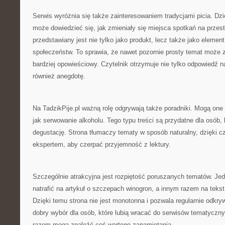
Serwis wyróżnia się także zainteresowaniem tradycjami picia. Dzi
może dowiedzieć się, jak zmieniały się miejsca spotkań na przestr
przedstawiany jest nie tylko jako produkt, lecz także jako eleme
społeczeństw. To sprawia, że nawet pozornie prosty temat może
bardziej opowieściowy. Czytelnik otrzymuje nie tylko odpowiedź n
również anegdotę.
Na TadzikPije.pl ważną rolę odgrywają także poradniki. Mogą one
jak serwowanie alkoholu. Tego typu treści są przydatne dla osób,
degustację. Strona tłumaczy tematy w sposób naturalny, dzięki c
ekspertem, aby czerpać przyjemność z lektury.
Szczególnie atrakcyjna jest rozpiętość poruszanych tematów. Je
natrafić na artykuł o szczepach winogron, a innym razem na tekst
Dzięki temu strona nie jest monotonna i pozwala regularnie odkr
dobry wybór dla osób, które lubią wracać do serwisów tematycz
razem mogą znaleźć coś wartegо zapamiętania.