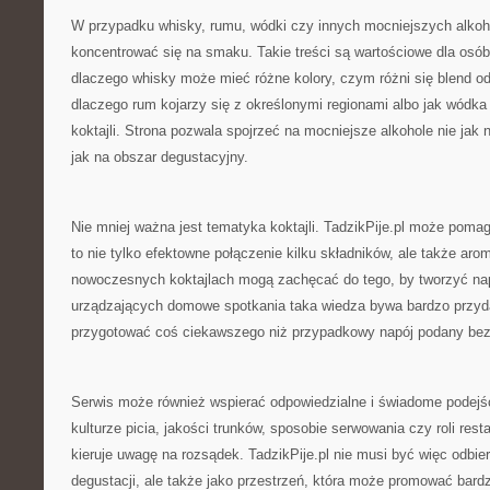
W przypadku whisky, rumu, wódki czy innych mocniejszych alkoh
koncentrować się na smaku. Takie treści są wartościowe dla osób
dlaczego whisky może mieć różne kolory, czym różni się blend o
dlaczego rum kojarzy się z określonymi regionami albo jak wódka
koktajli. Strona pozwala spojrzeć na mocniejsze alkohole nie jak n
jak na obszar degustacyjny.
Nie mniej ważna jest tematyka koktajli. TadzikPije.pl może pomag
to nie tylko efektowne połączenie kilku składników, ale także aro
nowoczesnych koktajlach mogą zachęcać do tego, by tworzyć nap
urządzających domowe spotkania taka wiedza bywa bardzo przyd
przygotować coś ciekawszego niż przypadkowy napój podany be
Serwis może również wspierać odpowiedzialne i świadome podejśc
kulturze picia, jakości trunków, sposobie serwowania czy roli resta
kieruje uwagę na rozsądek. TadzikPije.pl nie musi być więc odbie
degustacji, ale także jako przestrzeń, która może promować bard