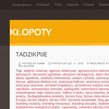
Archiwum
Filmy
Jedzenie
Przerwa
Redakc
Strona główna
KŁOPOTY
TADZIKPIJE
POSTED BY ADMIN
POSTED ON CZE - 6 - 2026
MOŻLIWOŚĆ K
WYŁĄCZONA
Tagi:
adopcje zwierząt
,
agencje reklamowe
,
agroturystyka rodzinn
domowych
,
akcesoria ogrodowe
,
aktywizm ekologiczny
,
alarm d
altany ogrodowe
,
analityka internetowa
,
analiza cyfrowa
,
animacje
rescue
,
aplikacje dietetyczne
,
aranżacja balkonu
,
aranżacja restau
aranżacje tarasowe
,
architekt krajobrazu
,
architektura miejska n
ogrodowa
,
aromaterapia domowa
,
audioguide
,
automatyka domow
marketingowe
,
bajki edukacyjne
,
balkon w bloku
,
baza klientów
,
b
analizy
,
biodegradowalne produkty
,
biznes Azja
,
biznes data-drive
Europa
,
biznes lokalny
,
biznes USA
,
bizuteria handmade
,
blog ga
branding osobisty
,
branding restauracji
,
branding wizualny
,
budown
budownictwo energooszczędne
,
caravaning
,
ceramika artystyczn