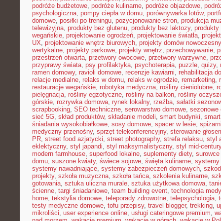
podróże budżetowe
,
podróże kulinarne
,
podróże objazdowe
,
podró
psychologiczna
,
pompy ciepła w domu
,
porównywarka lotów
,
portf
domowe
,
posiłki po treningu
,
pozycjonowanie stron
,
produkcja mu
telewizyjna
,
produkty bez glutenu
,
produkty bez laktozy
,
produkty 
wegańskie
,
projektowanie ogrodzeń
,
projektowanie światła
,
projek
UX
,
projektowanie wnętrz biurowych
,
projekty domów nowoczesn
wertykalne
,
projekty parkowe
,
projekty wnętrz
,
przechowywanie
,
p
przestrzeń otwarta
,
przetwory owocowe
,
przetwory warzywne
,
prz
przyprawy świata
,
psy profilaktyka
,
psychoterapia
,
puzzle
,
quizy
,
ramen domowy
,
ravioli domowe
,
recenzje kawiarni
,
rehabilitacja 
relacje medialne
,
relaks w domu
,
relaks w ogrodzie
,
remarketing
,
restauracje wegańskie
,
robotyka medyczna
,
rośliny cieniolubne
,
r
pielęgnacja
,
rośliny egzotyczne
,
rośliny na balkon
,
rośliny oczysz
górskie
,
rozrywka domowa
,
rynek lokalny
,
rzeźba
,
sałatki sezono
scrapbooking
,
SEO techniczne
,
serowarstwo domowe
,
sezonowe
sieć 5G
,
skład produktów
,
składanie modeli
,
smart budynki
,
smart
śniadania wysokobiałkowe
,
sosy domowe
,
spacer w lesie
,
spiżar
medyczny przenośny
,
sprzęt telekonferencyjny
,
sterowanie głose
PR
,
street food azjatycki
,
street photography
,
strefa relaksu
,
styl 
eklektyczny
,
styl japandi
,
styl maksymalistyczny
,
styl mid-centur
modern farmhouse
,
superfood lokalne
,
suplementy diety
,
surowce 
domu
,
suszone kwiaty
,
świece sojowe
,
święta kulinarne
,
systemy
systemy nawadniające
,
systemy zabezpieczeń domowych
,
szkodn
projekty
,
szkoła muzyczna
,
szkoła tańca
,
szkolenia kulinarne
,
szk
gotowania
,
sztuka uliczna murale
,
sztuka użytkowa domowa
,
tan
ścienne
,
targi śniadaniowe
,
team building event
,
technologia med
home
,
tekstylia domowe
,
teleporady zdrowotne
,
telepsychologia
,
testy medyczne domowe
,
tofu przepisy
,
travel blogger
,
trekking
,
u
mikroliści
,
user experience online
,
usługi cateringowe premium
,
w
nad morzem
,
wakacje premium
,
wakacje w górach
,
wakacje w Po