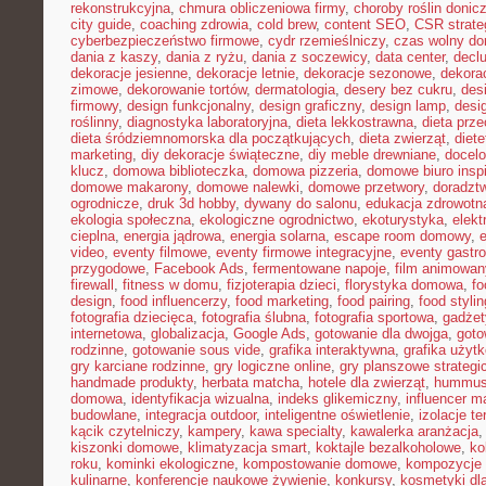
rekonstrukcyjna
,
chmura obliczeniowa firmy
,
choroby roślin doni
city guide
,
coaching zdrowia
,
cold brew
,
content SEO
,
CSR strate
cyberbezpieczeństwo firmowe
,
cydr rzemieślniczy
,
czas wolny do
dania z kaszy
,
dania z ryżu
,
dania z soczewicy
,
data center
,
declu
dekoracje jesienne
,
dekoracje letnie
,
dekoracje sezonowe
,
dekora
zimowe
,
dekorowanie tortów
,
dermatologia
,
desery bez cukru
,
des
firmowy
,
design funkcjonalny
,
design graficzny
,
design lamp
,
desi
roślinny
,
diagnostyka laboratoryjna
,
dieta lekkostrawna
,
dieta prz
dieta śródziemnomorska dla początkujących
,
dieta zwierząt
,
diet
marketing
,
diy dekoracje świąteczne
,
diy meble drewniane
,
docelo
klucz
,
domowa biblioteczka
,
domowa pizzeria
,
domowe biuro inspi
domowe makarony
,
domowe nalewki
,
domowe przetwory
,
doradzt
ogrodnicze
,
druk 3d hobby
,
dywany do salonu
,
edukacja zdrowotn
ekologia społeczna
,
ekologiczne ogrodnictwo
,
ekoturystyka
,
elekt
cieplna
,
energia jądrowa
,
energia solarna
,
escape room domowy
,
video
,
eventy filmowe
,
eventy firmowe integracyjne
,
eventy gastr
przygodowe
,
Facebook Ads
,
fermentowane napoje
,
film animowan
firewall
,
fitness w domu
,
fizjoterapia dzieci
,
florystyka domowa
,
fo
design
,
food influencerzy
,
food marketing
,
food pairing
,
food stylin
fotografia dziecięca
,
fotografia ślubna
,
fotografia sportowa
,
gadżet
internetowa
,
globalizacja
,
Google Ads
,
gotowanie dla dwojga
,
goto
rodzinne
,
gotowanie sous vide
,
grafika interaktywna
,
grafika użyt
gry karciane rodzinne
,
gry logiczne online
,
gry planszowe strategi
handmade produkty
,
herbata matcha
,
hotele dla zwierząt
,
hummus
domowa
,
identyfikacja wizualna
,
indeks glikemiczny
,
influencer m
budowlane
,
integracja outdoor
,
inteligentne oświetlenie
,
izolacje t
kącik czytelniczy
,
kampery
,
kawa specialty
,
kawalerka aranżacja
kiszonki domowe
,
klimatyzacja smart
,
koktajle bezalkoholowe
,
ko
roku
,
kominki ekologiczne
,
kompostowanie domowe
,
kompozycje 
kulinarne
,
konferencje naukowe żywienie
,
konkursy
,
kosmetyki dla