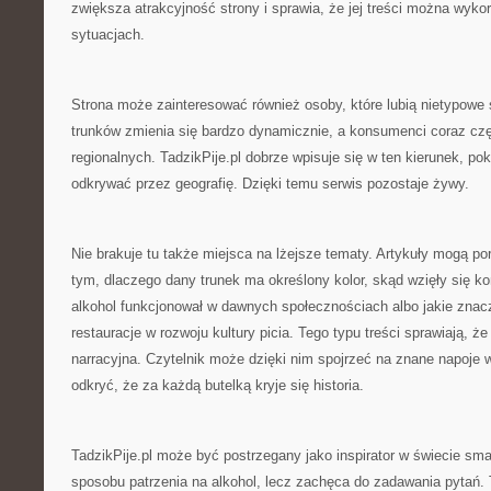
zwiększa atrakcyjność strony i sprawia, że jej treści można wyko
sytuacjach.
Strona może zainteresować również osoby, które lubią nietypowe
trunków zmienia się bardzo dynamicznie, a konsumenci coraz czę
regionalnych. TadzikPije.pl dobrze wpisuje się w ten kierunek, p
odkrywać przez geografię. Dzięki temu serwis pozostaje żywy.
Nie brakuje tu także miejsca na lżejsze tematy. Artykuły mogą p
tym, dlaczego dany trunek ma określony kolor, skąd wzięły się ko
alkohol funkcjonował w dawnych społecznościach albo jakie znacz
restauracje w rozwoju kultury picia. Tego typu treści sprawiają, że 
narracyjna. Czytelnik może dzięki nim spojrzeć na znane napoje w
odkryć, że za każdą butelką kryje się historia.
TadzikPije.pl może być postrzegany jako inspirator w świecie sm
sposobu patrzenia na alkohol, lecz zachęca do zadawania pytań.