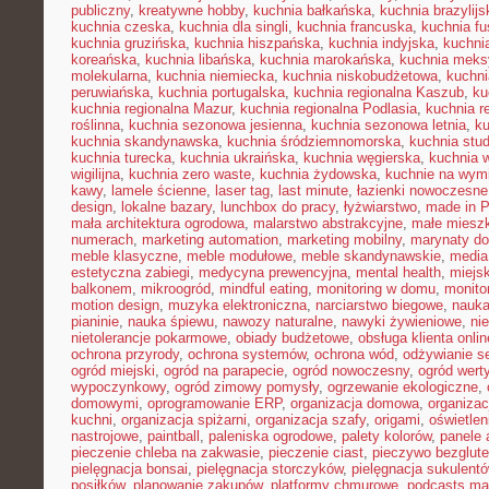
publiczny
,
kreatywne hobby
,
kuchnia bałkańska
,
kuchnia brazylijs
kuchnia czeska
,
kuchnia dla singli
,
kuchnia francuska
,
kuchnia fu
kuchnia gruzińska
,
kuchnia hiszpańska
,
kuchnia indyjska
,
kuchni
koreańska
,
kuchnia libańska
,
kuchnia marokańska
,
kuchnia mek
molekularna
,
kuchnia niemiecka
,
kuchnia niskobudżetowa
,
kuchni
peruwiańska
,
kuchnia portugalska
,
kuchnia regionalna Kaszub
,
ku
kuchnia regionalna Mazur
,
kuchnia regionalna Podlasia
,
kuchnia r
roślinna
,
kuchnia sezonowa jesienna
,
kuchnia sezonowa letnia
,
k
kuchnia skandynawska
,
kuchnia śródziemnomorska
,
kuchnia stu
kuchnia turecka
,
kuchnia ukraińska
,
kuchnia węgierska
,
kuchnia 
wigilijna
,
kuchnia zero waste
,
kuchnia żydowska
,
kuchnie na wymi
kawy
,
lamele ścienne
,
laser tag
,
last minute
,
łazienki nowoczesne
design
,
lokalne bazary
,
lunchbox do pracy
,
łyżwiarstwo
,
made in P
mała architektura ogrodowa
,
malarstwo abstrakcyjne
,
małe miesz
numerach
,
marketing automation
,
marketing mobilny
,
marynaty d
meble klasyczne
,
meble modułowe
,
meble skandynawskie
,
media
estetyczna zabiegi
,
medycyna prewencyjna
,
mental health
,
miejsk
balkonem
,
mikroogród
,
mindful eating
,
monitoring w domu
,
monito
motion design
,
muzyka elektroniczna
,
narciarstwo biegowe
,
nauka
pianinie
,
nauka śpiewu
,
nawozy naturalne
,
nawyki żywieniowe
,
ni
nietolerancje pokarmowe
,
obiady budżetowe
,
obsługa klienta onlin
ochrona przyrody
,
ochrona systemów
,
ochrona wód
,
odżywianie s
ogród miejski
,
ogród na parapecie
,
ogród nowoczesny
,
ogród wert
wypoczynkowy
,
ogród zimowy pomysły
,
ogrzewanie ekologiczne
,
domowymi
,
oprogramowanie ERP
,
organizacja domowa
,
organizac
kuchni
,
organizacja spiżarni
,
organizacja szafy
,
origami
,
oświetle
nastrojowe
,
paintball
,
paleniska ogrodowe
,
palety kolorów
,
panele 
pieczenie chleba na zakwasie
,
pieczenie ciast
,
pieczywo bezglut
pielęgnacja bonsai
,
pielęgnacja storczyków
,
pielęgnacja sukulent
posiłków
,
planowanie zakupów
,
platformy chmurowe
,
podcasts ma