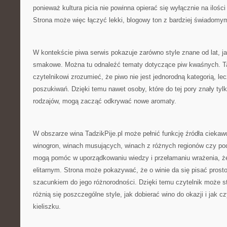
ponieważ kultura picia nie powinna opierać się wyłącznie na ilości 
Strona może więc łączyć lekki, blogowy ton z bardziej świadomy
W kontekście piwa serwis pokazuje zarówno style znane od lat, 
smakowe. Można tu odnaleźć tematy dotyczące piw kwaśnych. T
czytelnikowi zrozumieć, że piwo nie jest jednorodną kategorią, l
poszukiwań. Dzięki temu nawet osoby, które do tej pory znały tyl
rodzajów, mogą zacząć odkrywać nowe aromaty.
W obszarze wina TadzikPije.pl może pełnić funkcję źródła ciekaw
winogron, winach musujących, winach z różnych regionów czy p
mogą pomóc w uporządkowaniu wiedzy i przełamaniu wrażenia, ż
elitarnym. Strona może pokazywać, że o winie da się pisać prosto
szacunkiem do jego różnorodności. Dzięki temu czytelnik może
różnią się poszczególne style, jak dobierać wino do okazji i jak 
kieliszku.