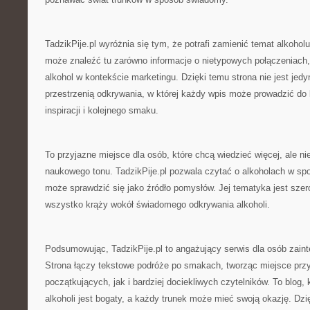
TadzikPije.pl wyróżnia się tym, że potrafi zamienić temat alkohol
może znaleźć tu zarówno informacje o nietypowych połączeniach, j
alkohol w kontekście marketingu. Dzięki temu strona nie jest jedy
przestrzenią odkrywania, w której każdy wpis może prowadzić do k
inspiracji i kolejnego smaku.
To przyjazne miejsce dla osób, które chcą wiedzieć więcej, ale n
naukowego tonu. TadzikPije.pl pozwala czytać o alkoholach w sp
może sprawdzić się jako źródło pomysłów. Jej tematyka jest szer
wszystko krąży wokół świadomego odkrywania alkoholi.
Podsumowując, TadzikPije.pl to angażujący serwis dla osób zain
Strona łączy tekstowe podróże po smakach, tworząc miejsce prz
początkujących, jak i bardziej dociekliwych czytelników. To blog, 
alkoholi jest bogaty, a każdy trunek może mieć swoją okazję. Dzi