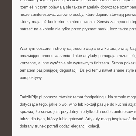
rzemieślniczym pojawiają się także materiały dotyczące szampana
może zainteresować zarówno osoby, które dopiero stawiają pierwsz
którzy mają już konkretne zainteresowania. Serwis zachęca do t
patrzeć na alkohole nie tylko przez pryzmat marki, lecz także prze
Ważnym obszarem strony są treści związane z kulturą piwną. Czyt
omawiające proces warzenia. Takie artykuły pomagają zrozumieć,
korzenne, a inne wyróżnia się wytrawnym finiszem. Strona pokaz
tematem pasjonującej degustacji. Dzięki temu nawet znane style
perspektywy.
TadzikPije.pl porusza również temat foodpairingu. Na stronie mogą
dotyczące tego, jakie piwo, wino lub koktajl pasuje do kuchni azja
sprawia, że serwis jest przydatny nie tylko dla osób zainteresow
także dla tych, którzy lubią gotować. Artykuły mogą inspirować d
dobrany trunek potrafi dodać elegancji kolacji.