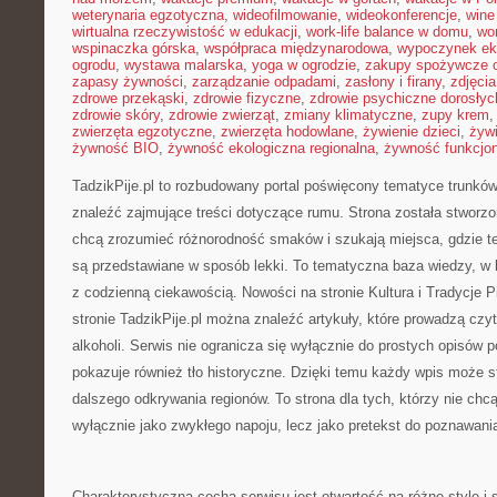
weterynaria egzotyczna
,
wideofilmowanie
,
wideokonferencje
,
wine
wirtualna rzeczywistość w edukacji
,
work-life balance w domu
,
wo
wspinaczka górska
,
współpraca międzynarodowa
,
wypoczynek ek
ogrodu
,
wystawa malarska
,
yoga w ogrodzie
,
zakupy spożywcze o
zapasy żywności
,
zarządzanie odpadami
,
zasłony i firany
,
zdjęci
zdrowe przekąski
,
zdrowie fizyczne
,
zdrowie psychiczne dorosłyc
zdrowie skóry
,
zdrowie zwierząt
,
zmiany klimatyczne
,
zupy krem
zwierzęta egzotyczne
,
zwierzęta hodowlane
,
żywienie dzieci
,
żyw
żywność BIO
,
żywność ekologiczna regionalna
,
żywność funkcjo
TadzikPije.pl to rozbudowany portal poświęcony tematyce trunkó
znaleźć zajmujące treści dotyczące rumu. Strona została stworzo
chcą zrozumieć różnorodność smaków i szukają miejsca, gdzie t
są przedstawiane w sposób lekki. To tematyczna baza wiedzy, w 
z codzienną ciekawością. Nowości na stronie Kultura i Tradycje P
stronie TadzikPije.pl można znaleźć artykuły, które prowadzą czyt
alkoholi. Serwis nie ogranicza się wyłącznie do prostych opisów p
pokazuje również tło historyczne. Dzięki temu każdy wpis może s
dalszego odkrywania regionów. To strona dla tych, którzy nie chc
wyłącznie jako zwykłego napoju, lecz jako pretekst do poznawani
Charakterystyczną cechą serwisu jest otwartość na różne style i 