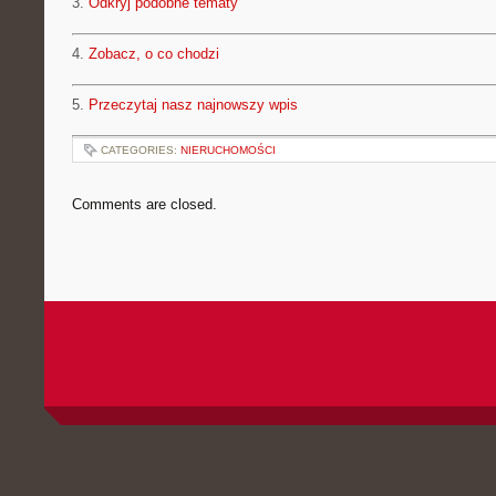
3.
Odkryj podobne tematy
4.
Zobacz, o co chodzi
5.
Przeczytaj nasz najnowszy wpis
CATEGORIES:
NIERUCHOMOŚCI
Comments are closed.