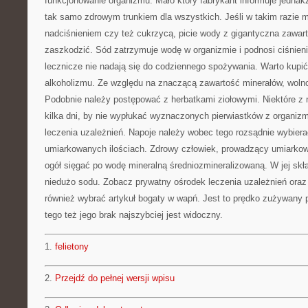
funkcjonowanie organizmu. Mało który fabrykant informuje jednakż
tak samo zdrowym trunkiem dla wszystkich. Jeśli w takim razie
nadciśnieniem czy też cukrzycą, picie wody z gigantyczna zawar
zaszkodzić. Sód zatrzymuje wodę w organizmie i podnosi ciśnien
lecznicze nie nadają się do codziennego spożywania. Warto kupić
alkoholizmu. Ze względu na znaczącą zawartość minerałów, woln
Podobnie należy postępować z herbatkami ziołowymi. Niektóre z 
kilka dni, by nie wypłukać wyznaczonych pierwiastków z organiz
leczenia uzależnień. Napoje należy wobec tego rozsądnie wybier
umiarkowanych ilościach. Zdrowy człowiek, prowadzący umiarkow
ogół sięgać po wodę mineralną średniozmineralizowaną. W jej skł
niedużo sodu. Zobacz prywatny ośrodek leczenia uzależnień oraz 
również wybrać artykuł bogaty w wapń. Jest to prędko zużywany p
tego też jego brak najszybciej jest widoczny.
1.
felietony
2.
Przejdź do pełnej wersji wpisu