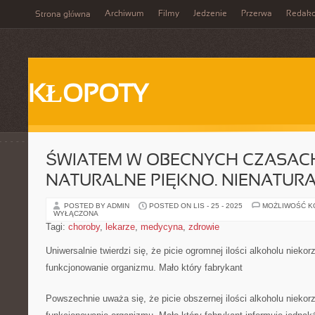
Archiwum
Filmy
Jedzenie
Przerwa
Redakc
Strona główna
KŁOPOTY
ŚWIATEM W OBECNYCH CZASAC
NATURALNE PIĘKNO. NIENATUR
POSTED BY ADMIN
POSTED ON LIS - 25 - 2025
MOŻLIWOŚĆ 
WYŁĄCZONA
Tagi:
choroby
,
lekarze
,
medycyna
,
zdrowie
Uniwersalnie twierdzi się, że picie ogromnej ilości alkoholu nieko
funkcjonowanie organizmu. Mało który fabrykant
Powszechnie uważa się, że picie obszernej ilości alkoholu niekor