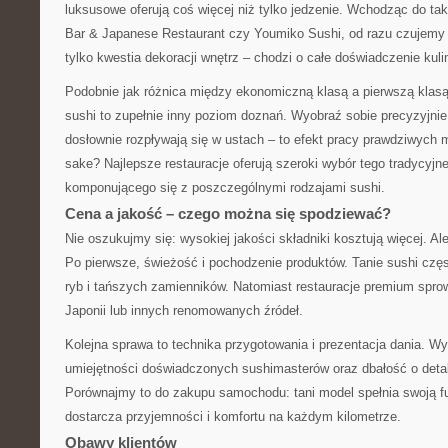
luksusowe oferują coś więcej niż tylko jedzenie. Wchodząc do ta
Bar & Japanese Restaurant czy Youmiko Sushi, od razu czujemy 
tylko kwestia dekoracji wnętrz – chodzi o całe doświadczenie kuli
Podobnie jak różnica między ekonomiczną klasą a pierwszą klas
sushi to zupełnie inny poziom doznań. Wyobraź sobie precyzyjnie 
dosłownie rozpływają się w ustach – to efekt pracy prawdziwych m
sake? Najlepsze restauracje oferują szeroki wybór tego tradycyjne
komponującego się z poszczególnymi rodzajami sushi.
Cena a jakość – czego można się spodziewać?
Nie oszukujmy się: wysokiej jakości składniki kosztują więcej. Al
Po pierwsze, świeżość i pochodzenie produktów. Tanie sushi czę
ryb i tańszych zamienników. Natomiast restauracje premium spro
Japonii lub innych renomowanych źródeł.
Kolejna sprawa to technika przygotowania i prezentacja dania. 
umiejętności doświadczonych sushimasterów oraz dbałość o detal
Porównajmy to do zakupu samochodu: tani model spełnia swoją fu
dostarcza przyjemności i komfortu na każdym kilometrze.
Obawy klientów