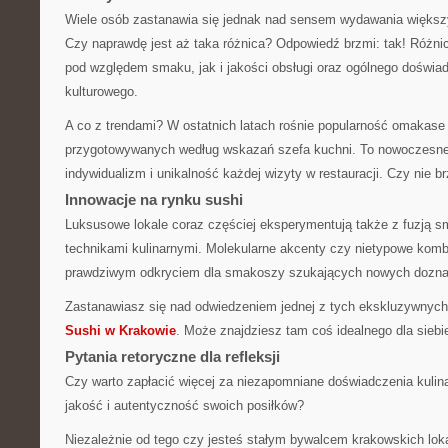
Wiele osób zastanawia się jednak nad sensem wydawania więks
Czy naprawdę jest aż taka różnica? Odpowiedź brzmi: tak! Różn
pod względem smaku, jak i jakości obsługi oraz ogólnego doświad
kulturowego.
A co z trendami? W ostatnich latach rośnie popularność omakas
przygotowywanych według wskazań szefa kuchni. To nowoczesne 
indywidualizm i unikalność każdej wizyty w restauracji. Czy nie b
Innowacje na rynku sushi
Luksusowe lokale coraz częściej eksperymentują także z fuzją
technikami kulinarnymi. Molekularne akcenty czy nietypowe kom
prawdziwym odkryciem dla smakoszy szukających nowych dozna
Zastanawiasz się nad odwiedzeniem jednej z tych ekskluzywnych 
Sushi w Krakowie
. Może znajdziesz tam coś idealnego dla siebi
Pytania retoryczne dla refleksji
Czy warto zapłacić więcej za niezapomniane doświadczenia kulin
jakość i autentyczność swoich posiłków?
Niezależnie od tego czy jesteś stałym bywalcem krakowskich loka