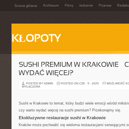
Archiwum
Filmy
Jedzenie
Przerwa
Redakc
Strona główna
KŁOPOTY
SUSHI PREMIUM W KRAKOWIE – 
WYDAĆ WIĘCEJ?
POSTED BY ADMIN
POSTED ON CZE - 5 - 2025
MOŻLIWOŚĆ K
WYŁĄCZONA
Sushi w Krakowie to temat, który budzi wiele emocji wśród miłośn
czy warto wydać więcej na sushi premium? Przekonajmy się.
Ekskluzywne restauracje sushi w Krakowie
Kraków może pochwalić się wieloma restauracjami serwującymi sus