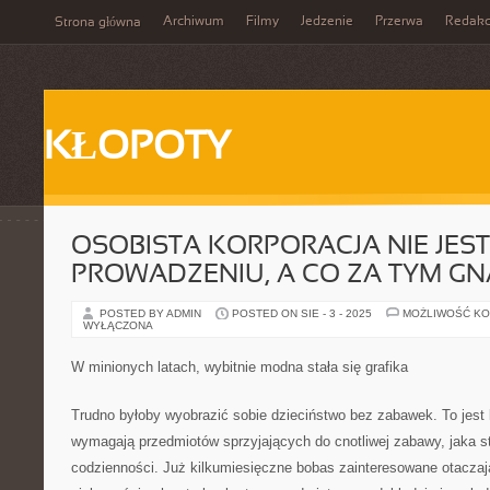
Archiwum
Filmy
Jedzenie
Przerwa
Redakc
Strona główna
KŁOPOTY
OSOBISTA KORPORACJA NIE JES
PROWADZENIU, A CO ZA TYM GN
POSTED BY ADMIN
POSTED ON SIE - 3 - 2025
MOŻLIWOŚĆ K
WYŁĄCZONA
W minionych latach, wybitnie modna stała się grafika
Trudno byłoby wyobrazić sobie dzieciństwo bez zabawek. To jest 
wymagają przedmiotów sprzyjających do cnotliwej zabawy, jaka st
codzienności. Już kilkumiesięczne bobas zainteresowane otacza