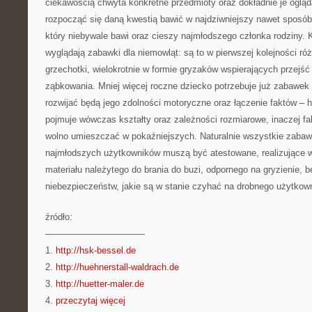
ciekawością chwyta konkretne przedmioty oraz dokładnie je ogląda
rozpocząć się daną kwestią bawić w najdziwniejszy nawet sposób,
który niebywale bawi oraz cieszy najmłodszego członka rodziny. 
wyglądają zabawki dla niemowląt: są to w pierwszej kolejności ró
grzechotki, wielokrotnie w formie gryzaków wspierających przejś
ząbkowania. Mniej więcej roczne dziecko potrzebuje już zabawek
rozwijać będą jego zdolności motoryczne oraz łączenie faktów – h
pojmuje wówczas kształty oraz zależności rozmiarowe, inaczej fa
wolno umieszczać w pokaźniejszych. Naturalnie wszystkie zaba
najmłodszych użytkowników muszą być atestowane, realizujące 
materiału należytego do brania do buzi, odpornego na gryzienie, 
niebezpieczeństw, jakie są w stanie czyhać na drobnego użytkow
źródło:
———————————
1.
http://hsk-bessel.de
2.
http://huehnerstall-waldrach.de
3.
http://huetter-maler.de
4.
przeczytaj więcej