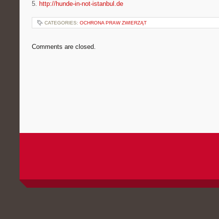
5.
http://hunde-in-not-istanbul.de
CATEGORIES:
OCHRONA PRAW ZWIERZĄT
Comments are closed.