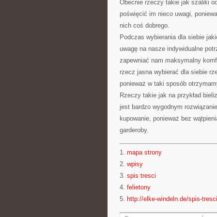
Obecnie rzeczy takie jak szaliki 
poświęcić im nieco uwagi, poniew
nich coś dobrego.
Podczas wybierania dla siebie jak
uwagę na nasze indywidualne potr
zapewniać nam maksymalny komfor
rzecz jasna wybierać dla siebie r
ponieważ w taki sposób otrzymamy
Rzeczy takie jak na przykład bieli
jest bardzo wygodnym rozwiązaniem
kupowanie, ponieważ bez wątpieni
garderoby.
1.
mapa strony
2.
wpisy
3.
spis tresci
4.
felietony
5.
http://elke-windeln.de/spis-tresc