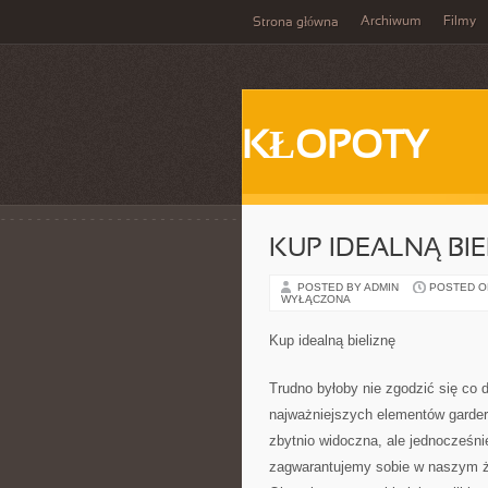
Archiwum
Filmy
Strona główna
KŁOPOTY
KUP IDEALNĄ BIE
POSTED BY ADMIN
POSTED ON 
WYŁĄCZONA
Kup idealną bieliznę
Trudno byłoby nie zgodzić się co d
najważniejszych elementów gardero
zbytnio widoczna, ale jednocześn
zagwarantujemy sobie w naszym ż