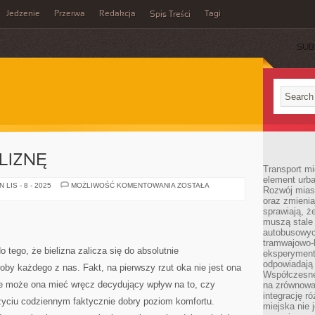
Jedzenie
Przerwa
Redakcja
Tagi
Spis Treści
SUB
LIZNĘ
Transport mi
element urba
KUP
LIS - 8 - 2025
MOŻLIWOŚĆ KOMENTOWANIA
ZOSTAŁA
Rozwój miast
IDEALNĄ
oraz zmieni
BIELIZNĘ
sprawiają, ż
muszą stale 
autobusowyc
tramwajowo-
o tego, że bielizna zalicza się do absolutnie
eksperymentu
odpowiadają
by każdego z nas. Fakt, na pierwszy rzut oka nie jest ona
Współczesne
ie może ona mieć wręcz decydujący wpływ na to, czy
na zrównowa
integrację r
yciu codziennym faktycznie dobry poziom komfortu.
miejska nie 