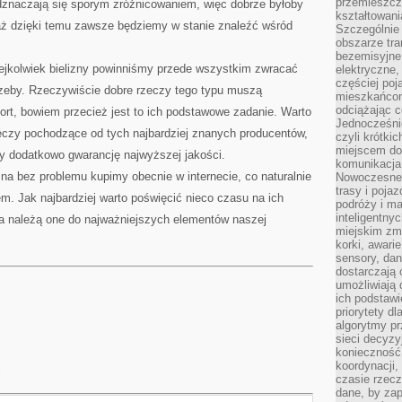
przemieszcz
odznaczają się sporym zróżnicowaniem, więc dobrze byłoby
kształtowani
aż dzięki temu zawsze będziemy w stanie znaleźć wśród
Szczególnie
obszarze tra
bezemisyjne,
iejkolwiek bielizny powinniśmy przede wszystkim zwracać
elektryczne
częściej poj
zeby. Rzeczywiście dobre rzeczy tego typu muszą
mieszkańcom
odciążając c
t, bowiem przecież jest to ich podstawowe zadanie. Warto
Jednocześnie
zeczy pochodzące od tych najbardziej znanych producentów,
czyli krótki
miejscem do
 dodatkowo gwarancję najwyższej jakości.
komunikacja 
zna bez problemu kupimy obecnie w internecie, co naturalnie
Nowoczesne s
trasy i poja
. Jak najbardziej warto poświęcić nieco czasu na ich
podróży i m
inteligentn
a należą one do najważniejszych elementów naszej
miejskim zmi
korki, awari
sensory, da
dostarczają o
umożliwiają
ich podstawi
priorytety d
algorytmy pr
sieci decyzy
konieczność
koordynacji
i
czasie rzecz
dane, by za