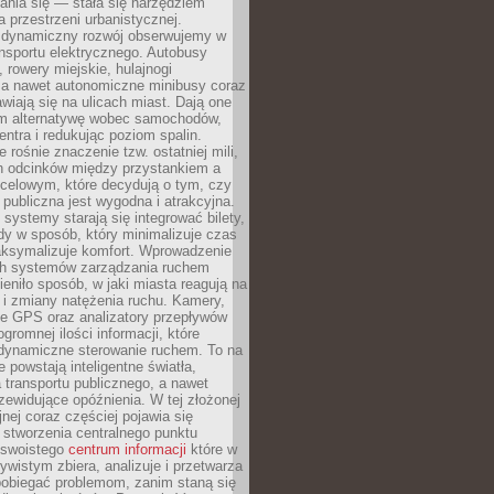
ania się — stała się narzędziem
a przestrzeni urbanistycznej.
 dynamiczny rozwój obserwujemy w
nsportu elektrycznego. Autobusy
 rowery miejskie, hulajnogi
, a nawet autonomiczne minibusy coraz
awiają się na ulicach miast. Dają one
 alternatywę wobec samochodów,
entra i redukując poziom spalin.
 rośnie znaczenie tzw. ostatniej mili,
ch odcinków między przystankiem a
celowym, które decydują o tym, czy
publiczna jest wygodna i atrakcyjna.
ystemy starają się integrować bilety,
zdy w sposób, który minimalizuje czas
aksymalizuje komfort. Wprowadzenie
ych systemów zarządzania ruchem
eniło sposób, w jaki miasta reagują na
e i zmiany natężenia ruchu. Kamery,
ne GPS oraz analizatory przepływów
gromnej ilości informacji, które
 dynamiczne sterowanie ruchem. To na
e powstają inteligentne światła,
la transportu publicznego, a nawet
zewidujące opóźnienia. W tej złożonej
jnej coraz częściej pojawia się
 stworzenia centralnego punktu
, swoistego
centrum informacji
które w
ywistym zbiera, analizuje i przetwarza
pobiegać problemom, zanim staną się