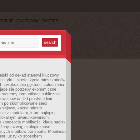
SCRIBE
FACEBOOK
TWITTER
ejski od dekad stanowi kluczowy
nistyki i jakości życia mieszkańców.
, zwiększanie gęstości zaludnienia
ające się potrzeby ekonomiczne
e systemy komunikacji publicznej
ewoluować. Od prostych linii
h po skomplikowane sieci
kolejowe, każde miasto
je z modelami, które najlepiej
 lokalnym uwarunkowaniom.
 koncepcje mobilności kładą nacisk
żony rozwój, ekologiczność i
óżnych środków transportu. Mobilność
jest już tylko sposobem