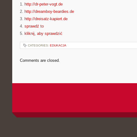
1.
http://dr-peter-vogt.de
2.
http://dreamboy-beardies.de
3.
http://dreisatz-kapiert.de
4.
sprawdź to
5.
kliknij, aby sprawdzić
CATEGORIES:
EDUKACJA
Comments are closed.