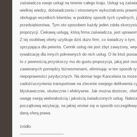
zaświadcza swoje usługi na terenie całego kraju. Usługi są zaśw
wielkiej wiedzy, doświadczeniu i stosownym wykształceniu prawn
obsługuje wszelkich klientów, w podobny sposób tych cywilnych, ja
przedsiębiorstwa. Tym oto sposobem każdy jeden zdoła skorzystać
propozycji. Ciekawą usługą, którą firma zaświadcza, jest uprawom
Z tej osobliwej oferty użytkuje dziś dużo firm, co świadczy o tym,
sprzyjająca dla petenta. Cennik usług nie jest zbyt zawyżony, wr
rywalizację dla innych pokrewnych do nich usług. O ile ktoś posi
to z pewnością przyskoczy mu do gustu propozycja, jaką jest oso
zawieranych pomiędzy biznesmenami, eliminując w ten sposób ry
niepoprawności jurydycznych. Na domiar tego Kancelaria ta może
zadośćuczynienia transportowe na zlecenie swojego delikwenta cy
błyskawicznie, skutecznie i efektywnie. Jak można dostrzec, ofert
uwagę swoją wielorakością i jakością świadczonych usług. Należ
początkową wizytację, na jakiej omówi się w sposób szczegółowy
daną sferą prawa.
źródło:
———————————