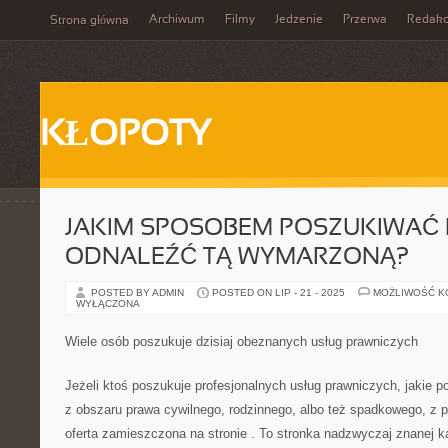
Archiwum
Filmy
Jedzenie
Przerwa
Redakc
Strona główna
KŁOPOTY
JAKIM SPOSOBEM POSZUKIWAĆ 
ODNALEŹĆ TĄ WYMARZONĄ?
POSTED BY ADMIN
POSTED ON LIP - 21 - 2025
MOŻLIWOŚĆ 
WYŁĄCZONA
Wiele osób poszukuje dzisiaj obeznanych usług prawniczych
Jeżeli ktoś poszukuje profesjonalnych usług prawniczych, jakie
z obszaru prawa cywilnego, rodzinnego, albo też spadkowego, z p
oferta zamieszczona na stronie
. To stronka nadzwyczaj znanej ka