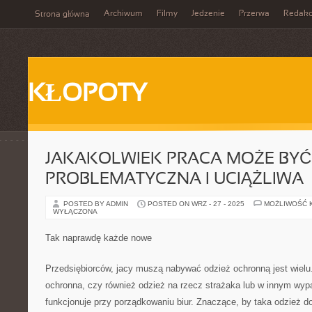
Archiwum
Filmy
Jedzenie
Przerwa
Redakc
Strona główna
KŁOPOTY
JAKAKOLWIEK PRACA MOŻE BYĆ
PROBLEMATYCZNA I UCIĄŻLIWA
POSTED BY ADMIN
POSTED ON WRZ - 27 - 2025
MOŻLIWOŚĆ 
WYŁĄCZONA
Tak naprawdę każde nowe
Przedsiębiorców, jacy muszą nabywać odzież ochronną jest wielu. 
ochronna, czy również odzież na rzecz strażaka lub w innym wypad
funkcjonuje przy porządkowaniu biur. Znaczące, by taka odzież do