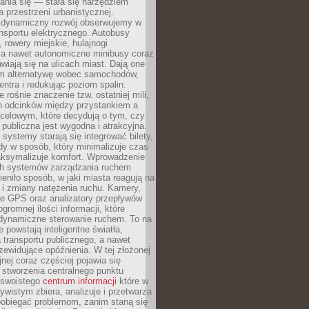
ania się — stała się narzędziem
a przestrzeni urbanistycznej.
 dynamiczny rozwój obserwujemy w
nsportu elektrycznego. Autobusy
 rowery miejskie, hulajnogi
, a nawet autonomiczne minibusy coraz
awiają się na ulicach miast. Dają one
 alternatywę wobec samochodów,
entra i redukując poziom spalin.
 rośnie znaczenie tzw. ostatniej mili,
ch odcinków między przystankiem a
celowym, które decydują o tym, czy
publiczna jest wygodna i atrakcyjna.
ystemy starają się integrować bilety,
zdy w sposób, który minimalizuje czas
aksymalizuje komfort. Wprowadzenie
ych systemów zarządzania ruchem
eniło sposób, w jaki miasta reagują na
e i zmiany natężenia ruchu. Kamery,
ne GPS oraz analizatory przepływów
gromnej ilości informacji, które
 dynamiczne sterowanie ruchem. To na
e powstają inteligentne światła,
la transportu publicznego, a nawet
zewidujące opóźnienia. W tej złożonej
jnej coraz częściej pojawia się
 stworzenia centralnego punktu
, swoistego
centrum informacji
które w
ywistym zbiera, analizuje i przetwarza
pobiegać problemom, zanim staną się