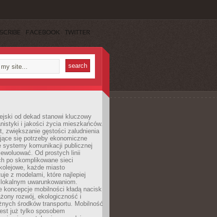
SCRIBE
FACEBOOK
TWITTER
ejski od dekad stanowi kluczowy
nistyki i jakości życia mieszkańców.
, zwiększanie gęstości zaludnienia
ające się potrzeby ekonomiczne
e systemy komunikacji publicznej
ewoluować. Od prostych linii
h po skomplikowane sieci
kolejowe, każde miasto
je z modelami, które najlepiej
 lokalnym uwarunkowaniom.
 koncepcje mobilności kładą nacisk
żony rozwój, ekologiczność i
óżnych środków transportu. Mobilność
jest już tylko sposobem