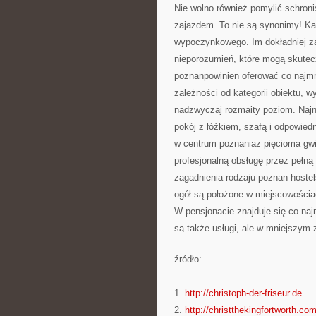
Nie wolno również pomylić schro
zajazdem. To nie są synonimy! Każ
wypoczynkowego. Im dokładniej za
nieporozumień, które mogą skutec
poznanpowinien oferować co najmn
zależności od kategorii obiektu, 
nadzwyczaj rozmaity poziom. Naj
pokój z łóżkiem, szafą i odpowied
w centrum poznaniaz pięcioma gw
profesjonalną obsługę przez pełn
zagadnienia rodzaju poznan hostel
ogół są położone w miejscowościac
W pensjonacie znajduje się co naj
są także usługi, ale w mniejszym 
źródło:
———————————
1.
http://christoph-der-friseur.de
2.
http://christthekingfortworth.co