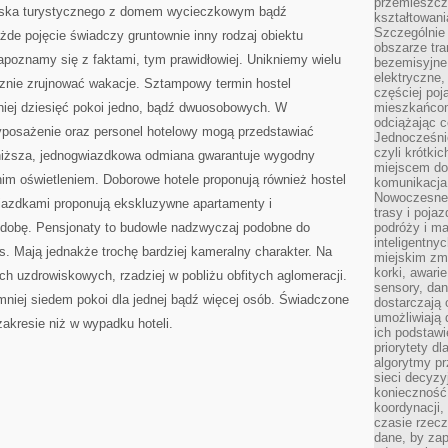
przemieszcz
niska turystycznego z domem wycieczkowym bądź
kształtowani
Szczególnie
de pojęcie świadczy gruntownie inny rodzaj obiektu
obszarze tra
poznamy się z faktami, tym prawidłowiej. Unikniemy wielu
bezemisyjne,
elektryczne
znie zrujnować wakacje. Sztampowy termin hostel
częściej poj
iej dziesięć pokoi jedno, bądź dwuosobowych. W
mieszkańcom
odciążając c
wyposażenie oraz personel hotelowy mogą przedstawiać
Jednocześnie
czyli krótki
niższa, jednogwiazdkowa odmiana gwarantuje wygodny
miejscem do
nim oświetleniem. Doborowe hotele proponują również hostel
komunikacja 
Nowoczesne s
iazdkami proponują ekskluzywne apartamenty i
trasy i poja
ą dobę. Pensjonaty to budowle nadzwyczaj podobne do
podróży i m
inteligentn
s. Mają jednakże trochę bardziej kameralny charakter. Na
miejskim zmi
korki, awari
h uzdrowiskowych, rzadziej w pobliżu obfitych aglomeracji.
sensory, da
mniej siedem pokoi dla jednej bądź więcej osób. Świadczone
dostarczają o
umożliwiają
zakresie niż w wypadku hoteli.
ich podstawi
priorytety d
algorytmy pr
sieci decyzy
konieczność
koordynacji
czasie rzecz
dane, by za
m