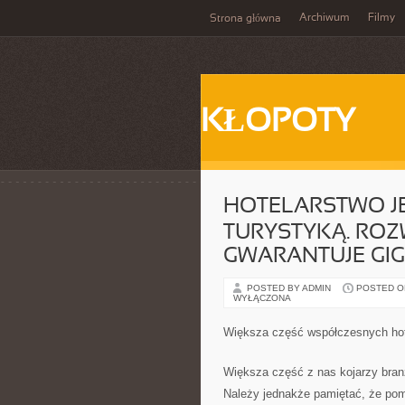
Archiwum
Filmy
Strona główna
KŁOPOTY
HOTELARSTWO JE
TURYSTYKĄ. ROZ
GWARANTUJE GI
POSTED BY ADMIN
POSTED ON 
WYŁĄCZONA
Większa część współczesnych hote
Większa część z nas kojarzy branż
Należy jednakże pamiętać, że po