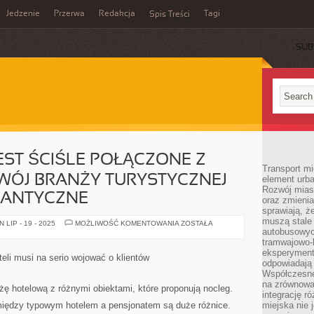
Jedzenie
Przerwa
Redakcja
Tagi
Spis Treści
SUB
ST ŚCIŚLE POŁĄCZONE Z
Transport mi
WÓJ BRANŻY TURYSTYCZNEJ
element urba
Rozwój miast
GANTYCZNE
oraz zmieni
sprawiają, ż
muszą stale 
HOTELARSTWO
LIP - 19 - 2025
MOŻLIWOŚĆ KOMENTOWANIA
ZOSTAŁA
JEST
autobusowyc
ŚCIŚLE
tramwajowo-
POŁĄCZONE
eksperymentu
Z
li musi na serio wojować o klientów
TURYSTYKĄ.
odpowiadają
ROZWÓJ
Współczesne
BRANŻY
na zrównowa
TURYSTYCZNEJ
ę hotelową z różnymi obiektami, które proponują nocleg.
GWARANTUJE
integrację r
GIGANTYCZNE
między typowym hotelem a pensjonatem są duże różnice.
miejska nie 