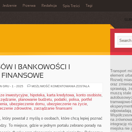
Jedzenie
Przerwa
Redakcja
Tagi
Spis Treści
SUB
SÓW I BANKOWOŚCI I
Transport mi
 FINANSOWE
element urba
Rozwój miast
oraz zmieni
HISTORIA
 GRU - 1 - 2025
MOŻLIWOŚĆ KOMENTOWANIA
ZOSTAŁA
sprawiają, ż
FINANSÓW
I
muszą stale 
ze inwestycyjne
,
hipoteka
,
karta kredytowa
,
konto osobiste
,
BANKOWOŚCI
autobusowyc
czędzanie
,
planowanie budżetu
,
podatki
,
polisa
I
,
portfel
tramwajowo-
PORÓWNYWARKI
enia
,
ubezpieczenie domu
,
ubezpieczenie na życie
,
FINANSOWE
eksperymentu
eczenie zdrowotne
,
zarządzanie finansami
odpowiadają
Współczesne
 który powstał z myślą o osobach, które chcą lepiej poznać
na zrównowa
integrację r
ędzy. To miejsce, gdzie w jednym portalu zebrano porady na
miejska nie 