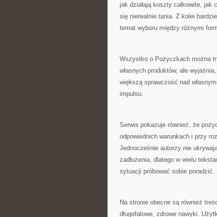
jak działają koszty całkowite, jak
się nierealnie tania. Z kolei bard
temat wyboru między różnymi for
Wszystko o Pożyczkach można trak
własnych produktów, ale wyjaśnia,
większą sprawczość nad własnymi
impulsu.
Serwis pokazuje również, że poży
odpowiednich warunkach i przy ro
Jednocześnie autorzy nie ukrywaj
zadłużenia, dlatego w wielu teksta
sytuacji próbować sobie poradzić.
Na stronie obecne są również treś
długofalowe, zdrowe nawyki. Użytk