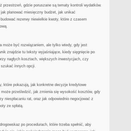
 przestrzeń, gdzie poruszane są tematy kontroli wydatków.
, jak planować miesięczny budżet, jak unikać
 budować rezerwy niewielkie kwoty, które z czasem
sową.
 może być rozwiązaniem, ale tylko wtedy, gdy jest
ik znajdzie tu teksty wyjaśniające, kiedy sięgnięcie po
rzy nagłych kosztach, większych inwestycjach, czy
j szukać innych opcji.
, które pokazują, jak konkretne decyzje kredytowe
ik może prześledzić, jak zmienia się wysokość kosztów, gdy
zy niespłacaniu rat, oraz jak odpowiednio negocjować z
poty ze spłatą.
rogowskaz po procedurach, które trzeba spełnić, aby