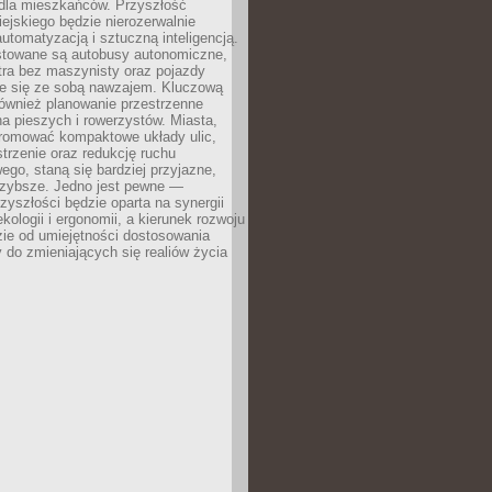
dla mieszkańców. Przyszłość
iejskiego będzie nierozerwalnie
utomatyzacją i sztuczną inteligencją.
estowane są autobusy autonomiczne,
ra bez maszynisty oraz pojazdy
e się ze sobą nawzajem. Kluczową
również planowanie przestrzenne
a pieszych i rowerzystów. Miasta,
promować kompaktowe układy ulic,
strzenie oraz redukcję ruchu
o, staną się bardziej przyjazne,
szybsze. Jedno jest pewne —
zyszłości będzie oparta na synergii
ekologii i ergonomii, a kierunek rozwoju
ie od umiejętności dostosowania
ry do zmieniających się realiów życia