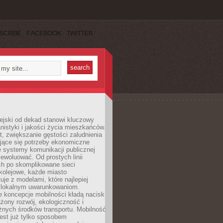
SCRIBE
FACEBOOK
TWITTER
ejski od dekad stanowi kluczowy
nistyki i jakości życia mieszkańców.
, zwiększanie gęstości zaludnienia
ające się potrzeby ekonomiczne
e systemy komunikacji publicznej
ewoluować. Od prostych linii
h po skomplikowane sieci
kolejowe, każde miasto
je z modelami, które najlepiej
 lokalnym uwarunkowaniom.
 koncepcje mobilności kładą nacisk
żony rozwój, ekologiczność i
óżnych środków transportu. Mobilność
jest już tylko sposobem