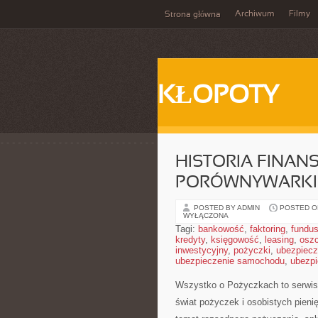
Archiwum
Filmy
Strona główna
KŁOPOTY
HISTORIA FINAN
PORÓWNYWARKI
POSTED BY ADMIN
POSTED ON
WYŁĄCZONA
Tagi:
bankowość
,
faktoring
,
fundus
kredyty
,
księgowość
,
leasing
,
osz
inwestycyjny
,
pożyczki
,
ubezpiecz
ubezpieczenie samochodu
,
ubezpi
Wszystko o Pożyczkach to serwis,
świat pożyczek i osobistych pieni