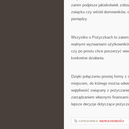
zanim podpisze jakiekolwiek zobow
związku czy wśród domowników, or
pieniędzy.
Wszystko o Pożyczkach to zatem 
realnymi wyzwaniami użytkowników
czy po prostu chce poszerzyć wied
konkretne działania.
Dzięki połączeniu prostej formy z
miejscem, do którego można odwie
wątpliwość związany z pożyczani
zarządzaniem własnymi finansami
lepsze decyzje dotyczące pożycz
CATEGORIES:
NIERUCHOMOŚCI