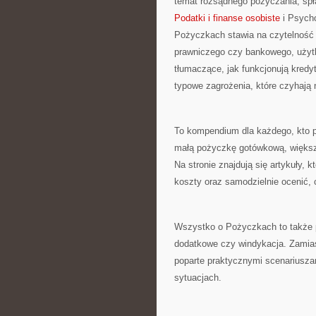
temat rozsądnego pożyczania, spł
Podatki i finanse osobiste
i Psycho
Pożyczkach stawia na czytelność
prawniczego czy bankowego, użytk
tłumaczące, jak funkcjonują kredy
typowe zagrożenia, które czyhają
To kompendium dla każdego, kto pl
małą pożyczkę gotówkową, większ
Na stronie znajdują się artykuły,
koszty oraz samodzielnie ocenić, 
Wszystko o Pożyczkach to także p
dodatkowe czy windykacja. Zamias
poparte praktycznymi scenariuszami
sytuacjach.