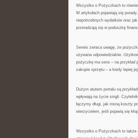
Wszystko o Pożyczkach to również
W artykułach pojawiają się porady
niepotrzebnych wydatków oraz jak
przeradzają się w poduszkę finan
Serwis zwraca uwagę, że pożyczka
używana odpowiedzialnie. Użytkown
pożyczkę ma sens – na przykład p
zakupie sprzętu – a kiedy lepiej je
Dużym atutem portalu są przykłady
wpływają na życie singli. Czyteln
łączymy długi, jak rosną koszty pr
wierzycielem, jeśli pojawią się kło
Wszystko o Pożyczkach to także d