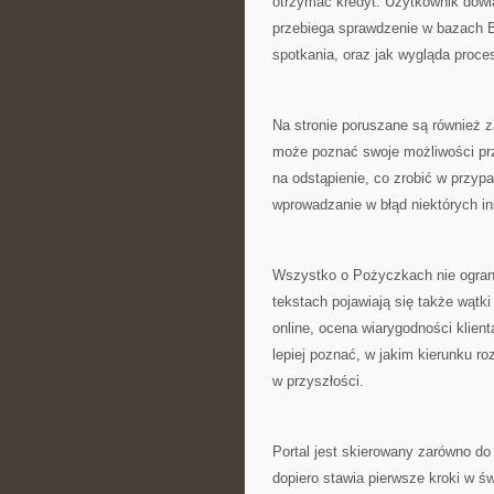
otrzymać kredyt. Użytkownik dowi
przebiega sprawdzenie w bazach B
spotkania, oraz jak wygląda proces
Na stronie poruszane są również 
może poznać swoje możliwości przy
na odstąpienie, co zrobić w przy
wprowadzanie w błąd niektórych ins
Wszystko o Pożyczkach nie ogran
tekstach pojawiają się także wątk
online, ocena wiarygodności klien
lepiej poznać, w jakim kierunku r
w przyszłości.
Portal jest skierowany zarówno do
dopiero stawia pierwsze kroki w ś