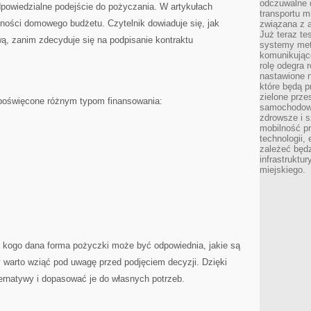
odczuwalne 
dpowiedzialne podejście do pożyczania. W artykułach
transportu m
ilności domowego budżetu. Czytelnik dowiaduje się, jak
związana z a
Już teraz t
ą, zanim zdecyduje się na podpisanie kontraktu
systemy met
komunikując
rolę odegra 
nastawione n
które będą 
zielone prze
 poświęcone różnym typom finansowania:
samochodoweg
zdrowsze i 
mobilność pr
technologii, 
zależeć będz
infrastruktu
miejskiego.
la kogo dana forma pożyczki może być odpowiednia, jakie są
y warto wziąć pod uwagę przed podjęciem decyzji. Dzięki
ernatywy i dopasować je do własnych potrzeb.