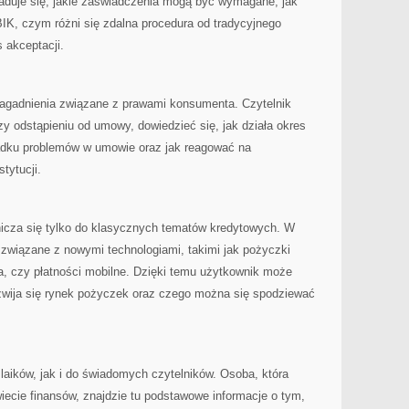
aduje się, jakie zaświadczenia mogą być wymagane, jak
IK, czym różni się zdalna procedura od tradycyjnego
 akceptacji.
zagadnienia związane z prawami konsumenta. Czytelnik
 odstąpieniu od umowy, dowiedzieć się, jak działa okres
padku problemów w umowie oraz jak reagować na
tytucji.
icza się tylko do klasycznych tematów kredytowych. W
i związane z nowymi technologiami, takimi jak pożyczki
ta, czy płatności mobilne. Dzięki temu użytkownik może
ozwija się rynek pożyczek oraz czego można się spodziewać
 laików, jak i do świadomych czytelników. Osoba, która
wiecie finansów, znajdzie tu podstawowe informacje o tym,