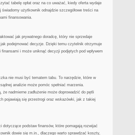
 czytać tabelę opłat oraz na co uważać, kiedy oferta wydaje
ziej świadomy użytkownik odnajdzie szczegółowe treści na
mami finansowania.
tować jak prywatnego doradcę, który nie sprzedaje
 jak podejmować decyzje. Dzięki temu czytelnik otrzymuje
 finansami i może uniknąć decyzji podjętych pod wpływem
czka nie musi być tematem tabu. To narzędzie, które w
zsądnej analizie może pomóc spełniać marzenia.
ą, że nadmierne zadłużenie może doprowadzić do pętli
ch pojawiają się przestrogi oraz wskazówki, jak z takiej
ci dotyczące podstaw finansów, które pomagają rozwijać
ownik dowie się m.in., dlaczego warto sprawdzać koszty,