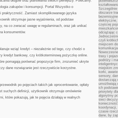
acania długów oraz planowania swoich pieniędzy. Polecamy:
przemieszcz
kształtowani
logia zakupów i konsumpcji. Portal Wszystko o
Szczególnie
obszarze tra
 i praktyczność. Zamiast skomplikowanego języka
bezemisyjne,
ownik otrzymuje jasne wyjaśnienia, od podstaw
elektryczne
częściej poj
ty, na co zwracać uwagę w regulaminach, oraz jak unikać
mieszkańcom
 na konsumentów.
odciążając c
Jednocześnie
czyli krótki
miejscem do
komunikacja 
anuje wziąć kredyt – niezależnie od tego, czy chodzi o
Nowoczesne s
y kredyt bankowy, czy krótkoterminową pożyczkę online.
trasy i poja
podróży i m
 które pomagają porównać propozycje firm, zrozumieć ukryte
inteligentn
czy dane rozwiązanie jest rzeczywiście korzystne.
miejskim zmi
korki, awari
sensory, da
dostarczają o
umożliwiają
rzewodnik po pojęciach takich jak oprocentowanie, opłaty
ich podstawi
t suchych definicji, użytkownik otrzymuje omówienie
priorytety d
algorytmy pr
, które pokazują, jak te pojęcia działają w realnych
sieci decyzy
konieczność
koordynacji
czasie rzecz
dane, by za