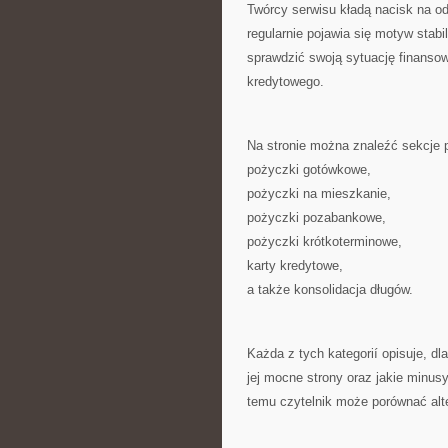
Twórcy serwisu kładą nacisk na o
regularnie pojawia się motyw stab
sprawdzić swoją sytuację finansow
kredytowego.
Na stronie można znaleźć sekcje
pożyczki gotówkowe,
pożyczki na mieszkanie,
pożyczki pozabankowe,
pożyczki krótkoterminowe,
karty kredytowe,
a także konsolidacja długów.
Każda z tych kategorií opisuje, d
jej mocne strony oraz jakie minus
temu czytelnik może porównać alt