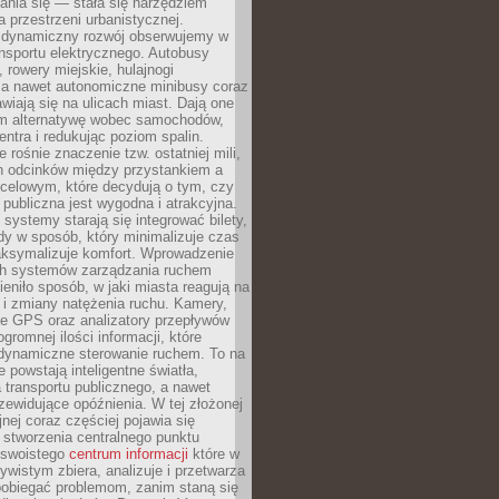
ania się — stała się narzędziem
a przestrzeni urbanistycznej.
 dynamiczny rozwój obserwujemy w
nsportu elektrycznego. Autobusy
 rowery miejskie, hulajnogi
, a nawet autonomiczne minibusy coraz
awiają się na ulicach miast. Dają one
 alternatywę wobec samochodów,
entra i redukując poziom spalin.
 rośnie znaczenie tzw. ostatniej mili,
ch odcinków między przystankiem a
celowym, które decydują o tym, czy
publiczna jest wygodna i atrakcyjna.
ystemy starają się integrować bilety,
zdy w sposób, który minimalizuje czas
aksymalizuje komfort. Wprowadzenie
ych systemów zarządzania ruchem
eniło sposób, w jaki miasta reagują na
e i zmiany natężenia ruchu. Kamery,
ne GPS oraz analizatory przepływów
gromnej ilości informacji, które
 dynamiczne sterowanie ruchem. To na
e powstają inteligentne światła,
la transportu publicznego, a nawet
zewidujące opóźnienia. W tej złożonej
jnej coraz częściej pojawia się
 stworzenia centralnego punktu
, swoistego
centrum informacji
które w
ywistym zbiera, analizuje i przetwarza
pobiegać problemom, zanim staną się