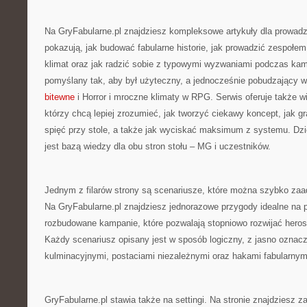
Na GryFabularne.pl znajdziesz kompleksowe artykuły dla prowadz
pokazują, jak budować fabularne historie, jak prowadzić zespołem
klimat oraz jak radzić sobie z typowymi wyzwaniami podczas kam
pomyślany tak, aby był użyteczny, a jednocześnie pobudzający
bitewne
i Horror i mroczne klimaty w RPG. Serwis oferuje także w
którzy chcą lepiej zrozumieć, jak tworzyć ciekawy koncept, jak g
spięć przy stole, a także jak wyciskać maksimum z systemu. Dzi
jest bazą wiedzy dla obu stron stołu – MG i uczestników.
Jednym z filarów strony są scenariusze, które można szybko zaa
Na GryFabularne.pl znajdziesz jednorazowe przygody idealne na p
rozbudowane kampanie, które pozwalają stopniowo rozwijać herosó
Każdy scenariusz opisany jest w sposób logiczny, z jasno ozna
kulminacyjnymi, postaciami niezależnymi oraz hakami fabularnym
GryFabularne.pl stawia także na settingi. Na stronie znajdziesz 