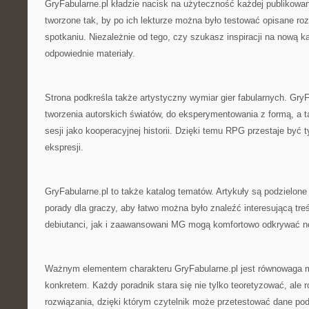
GryFabularne.pl kładzie nacisk na użyteczność każdej publikowane
tworzone tak, by po ich lekturze można było testować opisane r
spotkaniu. Niezależnie od tego, czy szukasz inspiracji na nową k
odpowiednie materiały.
Strona podkreśla także artystyczny wymiar gier fabularnych. Gry
tworzenia autorskich światów, do eksperymentowania z formą, a t
sesji jako kooperacyjnej historii. Dzięki temu RPG przestaje być t
ekspresji.
GryFabularne.pl to także katalog tematów. Artykuły są podzielone 
porady dla graczy, aby łatwo można było znaleźć interesującą tr
debiutanci, jak i zaawansowani MG mogą komfortowo odkrywać no
Ważnym elementem charakteru GryFabularne.pl jest równowaga 
konkretem. Każdy poradnik stara się nie tylko teoretyzować, ale
rozwiązania, dzięki którym czytelnik może przetestować dane pod