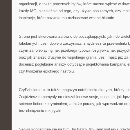
organizacji, a także potężnych bytów, które można wpleść w dow
każdy MG, niezależnie od tego, czy używa popularnych, czy mniej
inspiracje, które pozwolą mu rozbudować własne historie.
Strona jest skierowana zarówno do początkujących, jak i do wielol
fabularnych. Jeśli dopiero zaczynasz, znajdziesz tu przewodniki 
czym są roleplaying, jak przebiega typowa rozgrywka, jak przygo
oraz jak znaleźć drużynę do wspólnego grania. Jeśli masz już za 
docenisz pogłębione analizy dotyczące projektowania kampanii, 
czy tworzenia epickiego nastroju.
GryFabularne.pl to także magazyn natchnienia dla tych, którzy l
Znajdziesz tu pomysły na nieszablonowe sesje, sugestie, jak łąc
science fiction z kryminałem, a także porady, jak wprowadzać do
bez obciążania rozgrywki.
Serwis koncentruje się na tym, by każdy MG miał pod ręką prakty