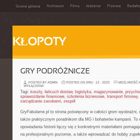
Archiwum
Filmy
Jedzenie
Przerwa
Redakc
Strona główna
KŁOPOTY
GRY PODRÓŻNICZE
POSTED BY ADMIN
POSTED ON GRU - 12 - 2025
MOŻLIWOŚĆ 
WYŁĄCZONA
Tagi:
koszty
,
łańcuch dostaw
,
logistyka
,
magazynowanie
,
przycho
sprawozdanie finansowe
,
szkolenia biznesowe
,
transport firmowy
zarządzanie zasobami
,
zespół
GryFabularne.pl to strona poświęcony w całości grom wyobraźni,
także praktycznym poradnikom dla MG i bohaterów kampanii. To 
opowiadania historii łączy się z konkretnymi materiałami pomaga
na profesjonalnym poziomie, a także wprowadzać do hobby zupeł