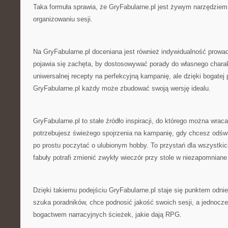
Taka formuła sprawia, że GryFabularne.pl jest żywym narzędzie
organizowaniu sesji.
Na GryFabularne.pl doceniana jest również indywidualność prow
pojawia się zachęta, by dostosowywać porady do własnego charak
uniwersalnej recepty na perfekcyjną kampanię, ale dzięki bogatej
GryFabularne.pl każdy może zbudować swoją wersję idealu.
GryFabularne.pl to stałe źródło inspiracji, do którego można wr
potrzebujesz świeżego spojrzenia na kampanię, gdy chcesz odświ
po prostu poczytać o ulubionym hobby. To przystań dla wszystkic
fabuły potrafi zmienić zwykły wieczór przy stole w niezapomniane
Dzięki takiemu podejściu GryFabularne.pl staje się punktem odnie
szuka poradników, chce podnosić jakość swoich sesji, a jednocz
bogactwem narracyjnych ścieżek, jakie dają RPG.