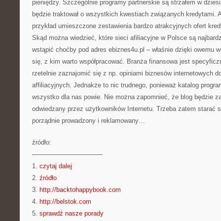
pieniędzy. Szczególnie programy partnerskie są strzałem w dziesi
będzie traktował o wszystkich kwestiach związanych kredytami. 
przykład umieszczone zestawienia bardzo atrakcyjnych ofert kred
Skąd można wiedzieć, które sieci afiliacyjne w Polsce są najbard
wstąpić choćby pod adres ebiznes4u.pl – właśnie dzięki owemu 
się, z kim warto współpracować. Branża finansowa jest specyfic
rzetelnie zaznajomić się z np. opiniami biznesów internetowych 
affiliacyjnych. Jednakże to nic trudnego, ponieważ katalog progr
wszystko dla nas powie. Nie można zapomnieć, że blog będzie zara
odwiedzany przez użytkowników Internetu. Trzeba zatem starać si
porządnie prowadzony i reklamowany…
źródło:
———————————
1.
czytaj dalej
2.
źródło
3.
http://backtohappybook.com
4.
http://belstok.com
5.
sprawdź nasze porady