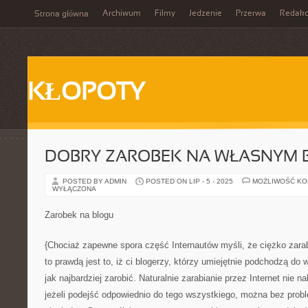
Archiwum
Filmy
Jedzenie
Przerwa
Redakc
Strona główna
KŁOPOTY
DOBRY ZAROBEK NA WŁASNYM 
POSTED BY ADMIN
POSTED ON LIP - 5 - 2025
MOŻLIWOŚĆ K
WYŁĄCZONA
Zarobek na blogu
{Chociaż zapewne spora część Internautów myśli, że ciężko zara
to prawdą jest to, iż ci blogerzy, którzy umiejętnie podchodzą do 
jak najbardziej zarobić. Naturalnie zarabianie przez Internet nie n
jeżeli podejść odpowiednio do tego wszystkiego, można bez probl