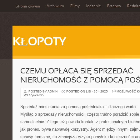
Archiwum
Filmy
Jedzenie
Przerwa
Redakc
Strona główna
KŁOPOTY
CZEMU OPŁACA SIĘ SPRZEDAĆ
NIERUCHOMOŚĆ Z POMOCĄ POŚ
POSTED BY ADMIN
POSTED ON LIS - 20 - 2025
MOŻLIWOŚĆ 
WYŁĄCZONA
Sprzedaż mieszkania za pomocą pośredniaka – dlaczego warto
Myśląc o sprzedaży nieruchomości, często trudno poradzić sobie
samodzielnie. Z tego też powodu kontakt z profesjonalnym biurem
jak proneo, bywa naprawdę korzystny. Agent między innymi zajmu
sprawy formalne, co zmniejsza ryzyko pomyłek i konieczności an