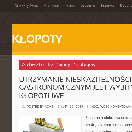
Archiwum
Filmy
Jedzenie
Przerwa
Redakc
Strona główna
KŁOPOTY
Archive for the ‘Porady it’ Category
UTRZYMANIE NIESKAZITELNOŚCI
GASTRONOMICZNYM JEST WYBIT
KŁOPOTLIWE
POSTED BY ADMIN
LIP - 29 - 2025
MOŻLIWOŚĆ KOMENTOWAN
Preparacja ślubu i wesela n
proste, jak nam się na sa
pierwszorzędną pamiątką pr