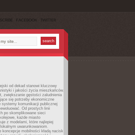
SCRIBE
FACEBOOK
TWITTER
ejski od dekad stanowi kluczowy
nistyki i jakości życia mieszkańców.
, zwiększanie gęstości zaludnienia
ające się potrzeby ekonomiczne
e systemy komunikacji publicznej
ewoluować. Od prostych linii
h po skomplikowane sieci
kolejowe, każde miasto
je z modelami, które najlepiej
 lokalnym uwarunkowaniom.
 koncepcje mobilności kładą nacisk