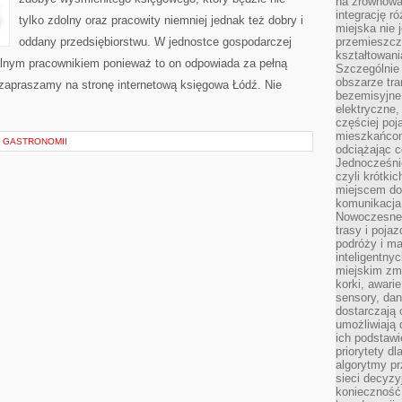
na zrównowa
integrację r
tylko zdolny oraz pracowity niemniej jednak też dobry i
miejska nie 
oddany przedsiębiorstwu. W jednostce gospodarczej
przemieszcz
kształtowani
jalnym pracownikiem ponieważ to on odpowiada za pełną
Szczególnie
obszarze tra
zapraszamy na stronę internetową księgowa Łódź. Nie
bezemisyjne,
elektryczne
częściej poj
mieszkańcom
I GASTRONOMII
odciążając c
Jednocześnie
czyli krótki
miejscem do
komunikacja 
Nowoczesne s
trasy i poja
podróży i m
inteligentn
miejskim zmi
korki, awari
sensory, da
dostarczają o
umożliwiają
ich podstawi
priorytety d
algorytmy pr
sieci decyzy
konieczność