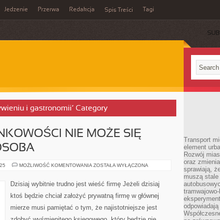
Jedzenie
Przerwa
Redakcja
Tagi
Spis Treści
SUB
ywieniu i gastronomii’ Category
NKOWOŚCI NIE MOŻE SIĘ
Transport mi
OSOBA
element urba
Rozwój miast
oraz zmieni
DZIŚ
025
MOŻLIWOŚĆ KOMENTOWANIA
ZOSTAŁA WYŁĄCZONA
sprawiają, ż
BEZ
RACHUNKOWOŚCI
muszą stale 
NIE
Dzisiaj wybitnie trudno jest wieść firmę Jeżeli dzisiaj
autobusowyc
MOŻE
tramwajowo-
SIĘ
ktoś będzie chciał założyć prywatną firmę w głównej
OBEJŚĆ
eksperymentu
ŻADNA
odpowiadają
mierze musi pamiętać o tym, że najistotniejsze jest
OSOBA
Współczesne
zdobyć wyśmienitego księgowego, który będzie nie