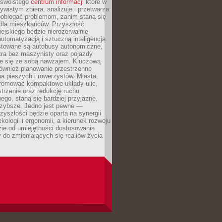
, swoistego
centrum informacji
które w
ywistym zbiera, analizuje i przetwarza
pobiegać problemom, zanim staną się
dla mieszkańców. Przyszłość
iejskiego będzie nierozerwalnie
utomatyzacją i sztuczną inteligencją.
estowane są autobusy autonomiczne,
ra bez maszynisty oraz pojazdy
e się ze sobą nawzajem. Kluczową
również planowanie przestrzenne
a pieszych i rowerzystów. Miasta,
promować kompaktowe układy ulic,
strzenie oraz redukcję ruchu
o, staną się bardziej przyjazne,
szybsze. Jedno jest pewne —
zyszłości będzie oparta na synergii
ekologii i ergonomii, a kierunek rozwoju
ie od umiejętności dostosowania
ry do zmieniających się realiów życia