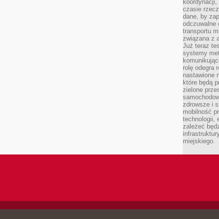
koordynacji
czasie rzecz
dane, by za
odczuwalne 
transportu m
związana z a
Już teraz t
systemy met
komunikując
rolę odegra 
nastawione n
które będą 
zielone prze
samochodoweg
zdrowsze i 
mobilność pr
technologii, 
zależeć będz
infrastruktu
miejskiego.