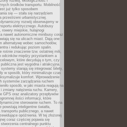
żony rozwój, ekologiczność i
óżnych środków transportu. Mobilność
jest już tylko sposobem
ania się — stała się narzędziem
a przestrzeni urbanistycznej.
 dynamiczny rozwój obserwujemy w
nsportu elektrycznego. Autobusy
 rowery miejskie, hulajnogi
, a nawet autonomiczne minibusy coraz
awiają się na ulicach miast. Dają one
 alternatywę wobec samochodów,
entra i redukując poziom spalin.
 rośnie znaczenie tzw. ostatniej mili,
ch odcinków między przystankiem a
celowym, które decydują o tym, czy
publiczna jest wygodna i atrakcyjna.
ystemy starają się integrować bilety,
zdy w sposób, który minimalizuje czas
aksymalizuje komfort. Wprowadzenie
ych systemów zarządzania ruchem
eniło sposób, w jaki miasta reagują na
e i zmiany natężenia ruchu. Kamery,
ne GPS oraz analizatory przepływów
gromnej ilości informacji, które
 dynamiczne sterowanie ruchem. To na
e powstają inteligentne światła,
la transportu publicznego, a nawet
zewidujące opóźnienia. W tej złożonej
jnej coraz częściej pojawia się
 stworzenia centralnego punktu