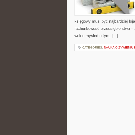
księgowy musi być najbardziej lo
rachunkowość przedsiębiorstwa – 
wolno myśleć o tym, […]
CATEGORIES:
NAUKA O ŻYWIENIU 