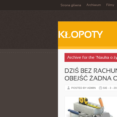
Archiwum
Filmy
Strona główna
KŁOPOTY
Archive for the ‘Nauka o ż
DZIŚ BEZ RACHU
OBEJŚĆ ŻADNA 
POSTED BY ADMIN
SIE - 3 - 2