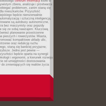
, swoistego
centrum informacji
które w
ywistym zbiera, analizuje i przetwarza
pobiegać problemom, zanim staną się
dla mieszkańców. Przyszłość
iejskiego będzie nierozerwalnie
utomatyzacją i sztuczną inteligencją.
estowane są autobusy autonomiczne,
ra bez maszynisty oraz pojazdy
e się ze sobą nawzajem. Kluczową
również planowanie przestrzenne
a pieszych i rowerzystów. Miasta,
promować kompaktowe układy ulic,
strzenie oraz redukcję ruchu
o, staną się bardziej przyjazne,
szybsze. Jedno jest pewne —
zyszłości będzie oparta na synergii
ekologii i ergonomii, a kierunek rozwoju
ie od umiejętności dostosowania
ry do zmieniających się realiów życia