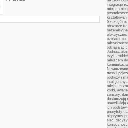
na zrównowa
integrację r
miejska nie 
przemieszcz
kształtowani
Szczególnie
obszarze tra
bezemisyjne,
elektryczne
częściej poj
mieszkańcom
odciążając c
Jednocześnie
czyli krótki
miejscem do
komunikacja 
Nowoczesne s
trasy i poja
podróży i m
inteligentn
miejskim zmi
korki, awari
sensory, da
dostarczają o
umożliwiają
ich podstawi
priorytety d
algorytmy pr
sieci decyzy
konieczność