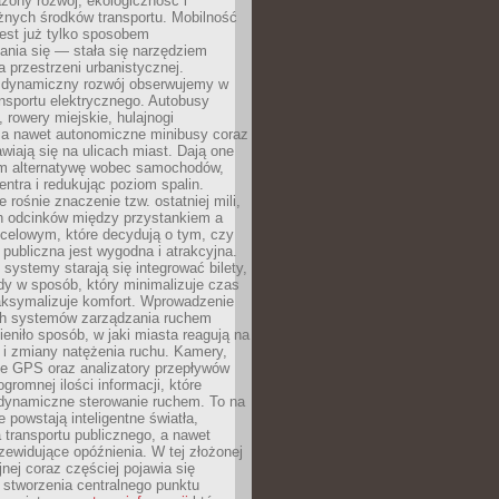
żony rozwój, ekologiczność i
óżnych środków transportu. Mobilność
jest już tylko sposobem
ania się — stała się narzędziem
a przestrzeni urbanistycznej.
 dynamiczny rozwój obserwujemy w
nsportu elektrycznego. Autobusy
 rowery miejskie, hulajnogi
, a nawet autonomiczne minibusy coraz
awiają się na ulicach miast. Dają one
 alternatywę wobec samochodów,
entra i redukując poziom spalin.
 rośnie znaczenie tzw. ostatniej mili,
ch odcinków między przystankiem a
celowym, które decydują o tym, czy
publiczna jest wygodna i atrakcyjna.
ystemy starają się integrować bilety,
zdy w sposób, który minimalizuje czas
aksymalizuje komfort. Wprowadzenie
ych systemów zarządzania ruchem
eniło sposób, w jaki miasta reagują na
e i zmiany natężenia ruchu. Kamery,
ne GPS oraz analizatory przepływów
gromnej ilości informacji, które
 dynamiczne sterowanie ruchem. To na
e powstają inteligentne światła,
la transportu publicznego, a nawet
zewidujące opóźnienia. W tej złożonej
jnej coraz częściej pojawia się
 stworzenia centralnego punktu