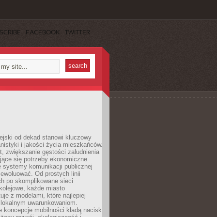
SCRIBE
FACEBOOK
TWITTER
ejski od dekad stanowi kluczowy
nistyki i jakości życia mieszkańców.
, zwiększanie gęstości zaludnienia
ające się potrzeby ekonomiczne
e systemy komunikacji publicznej
ewoluować. Od prostych linii
h po skomplikowane sieci
kolejowe, każde miasto
je z modelami, które najlepiej
 lokalnym uwarunkowaniom.
 koncepcje mobilności kładą nacisk