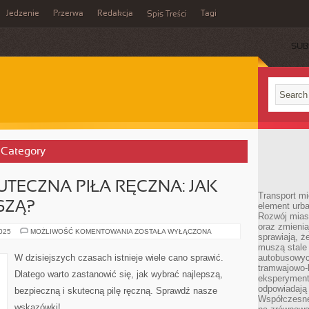
Jedzenie
Przerwa
Redakcja
Tagi
Spis Treści
SUB
’ Category
UTECZNA PIŁA RĘCZNA: JAK
Transport mi
SZĄ?
element urba
Rozwój miast
oraz zmieni
BEZPIECZNA
2025
MOŻLIWOŚĆ KOMENTOWANIA
ZOSTAŁA WYŁĄCZONA
sprawiają, ż
I
SKUTECZNA
muszą stale 
PIŁA
W dzisiejszych czasach istnieje wiele cano sprawić.
autobusowyc
RĘCZNA:
tramwajowo-
JAK
Dlatego warto zastanowić się, jak wybrać najlepszą,
WYBRAĆ
eksperymentu
NAJLEPSZĄ?
odpowiadają
bezpieczną i skutecną pilę ręczną. Sprawdź nasze
Współczesne
wskazówki!