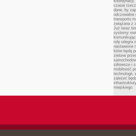
koordynacji
czasie rzecz
dane, by za
odczuwalne 
transportu m
związana z a
Już teraz t
systemy met
komunikując
rolę odegra 
nastawione n
które będą 
zielone prze
samochodoweg
zdrowsze i 
mobilność pr
technologii, 
zależeć będz
infrastruktu
miejskiego.