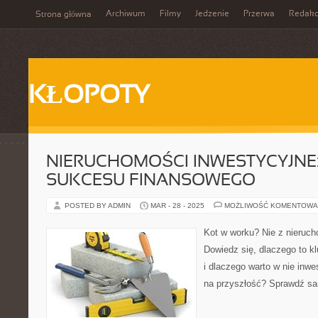
Archiwum
Filmy
Jedzenie
Przerwa
Redakc
Strona główna
KŁOPOTY
NIERUCHOMOŚCI INWESTYCYJNE
SUKCESU FINANSOWEGO
POSTED BY ADMIN
MAR - 28 - 2025
MOŻLIWOŚĆ KOMENTOWA
Kot w worku? Nie z nieruc
Dowiedz się, dlaczego to k
i dlaczego warto w nie inwe
na przyszłość? Sprawdź s