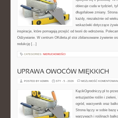
obiecuje cuda w tydzień, ty
długofalowe zmiany. Strona
każdy, niezależnie od wiek
wskazówki dotyczące żywien
inspiracje, które pomagają przejść od teorii do wdrożenia. Poleca
Odżywianie. W centrum OKdieta.pl stoi zbilansowane żywienie ora
redukcję […]
CATEGORIES:
NIERUCHOMOŚCI
UPRAWA OWOCÓW MIĘKKICH
POSTED BY ADMIN
STY - 5 - 2026
MOŻLIWOŚĆ KOMENTOWAN
KącikOgrodniczy.pl to prze
entuzjastów roślin i zieleni
ogród, warzywnik oraz bal
Strona łączy w sobie bazę 
warzywach i roślinach balk