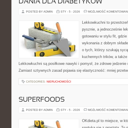
DANIA DLA DIABETYKÓW
POSTED BY ADMIN
STY - 5 - 2026
MOŻLIWOŚĆ KOMENTOWAN
Lekkowkuchni to przestrzeń
pysznie, a jednocześnie lek
gotowaniu w stylu fit, gdzie
wykonania z dobrym składe
o tych, którzy szukają sycą
kuchennych trików, a także
Lekkowkuchni są posiłkowe nawyki i pomysł, że zdrowe jedzenie
Zamiast sztywnych zasad pojawia się elastyczność: mniej przetw
CATEGORIES:
NIERUCHOMOŚCI
SUPERFOODS
POSTED BY ADMIN
STY - 5 - 2026
MOŻLIWOŚĆ KOMENTOWAN
OKdieta.pl to miejsce, w 
spotyka się z prostotą. To n