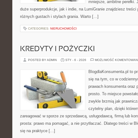
mniejsze, ambitne perełki. 
duże superprodukcje, jak i indie, na LumiGranie znajdziesz treśc
różnych gustach i stylach grania. Warto […]
CATEGORIES:
NIERUCHOMOŚCI
KREDYTY I POŻYCZKI
POSTED BY ADMIN
STY - 6 - 2026
MOŻLIWOŚĆ KOMENTOWAN
BlogdlaKonsumenta.pl to pr
się na tym, co w codziennym
prawach konsumenta oraz 
prosto. To miejsce powstało
zwykle brzmią jak prawnicz
czytelny plan, dzięki które
zareagować w sporze ze sprzedawcą, usługodawcą, firmą lub kont
prosta: prawo ma pomagać, a nie przytłaczać. Dlatego treści w B
się na praktyce […]