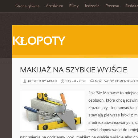
Archiwum
Filmy
Jedzenie
Przerwa
Redakc
Strona główna
KŁOPOTY
MAKIJAŻ NA SZYBKIE WYJŚCIE
POSTED BY ADMIN
STY - 8 - 2026
MOŻLIWOŚĆ KOMENTOWAN
Jak Się Malować to miejsc
osobach, które chcą rozwi
zrozumiały. Ten serwis łącz
stawiają pierwsze kroki z m
średniozaawansowanych, dz
treści dopasowane do umiej
natchnienia na codzienny look, makijaż na wielkie wyjście albo ch