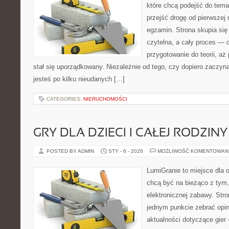
które chcą podejść do tema
przejść drogę od pierwszej 
egzamin. Strona skupia się
czytelna, a cały proces — 
przygotowanie do teorii, a
stał się uporządkowany. Niezależnie od tego, czy dopiero zaczyn
jesteś po kilku nieudanych […]
CATEGORIES:
NIERUCHOMOŚCI
GRY DLA DZIECI I CAŁEJ RODZINY
POSTED BY ADMIN
STY - 6 - 2026
MOŻLIWOŚĆ KOMENTOWAN
LumiGranie to miejsce dla o
chcą być na bieżąco z tym, 
elektronicznej zabawy. Stro
jednym punkcie zebrać opin
aktualności dotyczące gier 