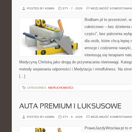
POSTED BY ADMIN
STY - 7 - 2026
MOŻLIWOŚĆ KOMENTOWAN
Bodbam.pl to przestrzeń, w 
całościowo – bez dzielenia 
części”, bez patrzenia wyłą
dla osób, które chcą lepiej
emocje i codzienne nawyki, 
interesują się terapiami na
Medycyną Chińską jako drogą do przywracania równowagi. Kategor
metody wspierania odporności i Medytacja i mindfulness. Na stroni
[…]
CATEGORIES:
NIERUCHOMOŚCI
AUTA PREMIUM I LUKSUSOWE
POSTED BY ADMIN
STY - 6 - 2026
MOŻLIWOŚĆ KOMENTOWAN
PrawoJazdyWroclaw.pl to m