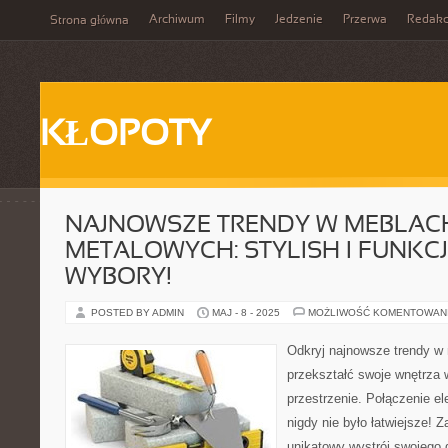
Archiwum
Filmy
Jedzenie
Przerwa
Redakc
Strona główna
KŁOPOTY
NAJNOWSZE TRENDY W MEBLAC
METALOWYCH: STYLISH I FUNK
WYBORY!
POSTED BY ADMIN
MAJ - 8 - 2025
MOŻLIWOŚĆ KOMENTOWAN
Odkryj najnowsze trendy w
przekształć swoje wnętrza 
przestrzenie. Połączenie ele
nigdy nie było łatwiejsze! Za
unikatowy wystrój swojego