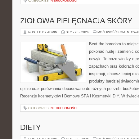
CATEGORIES:
NIERUCHOMOŚCI
ZIOŁOWA PIELĘGNACJA SKÓRY
POSTED BY ADMIN
STY - 28 - 2026
MOŻLIWOŚĆ KOMENTOWA
Beat the boredom to miejsc
pokonać nudę i zamienić c
nawyk. To baza wiedzy o pr
zapachach oraz kolorach do
inspiracji, chcesz lepiej ro
produkty bardziej świadomie
opinie oraz porównania dopasowane do różnych potrzeb, budżetów 
Recenzje kosmetyków i Domowe SPA i Kosmetyki DIY. W świecie 
CATEGORIES:
NIERUCHOMOŚCI
DIETY
POSTED BY ADMIN
STY - 28 - 2026
MOŻLIWOŚĆ KOMENTOWA