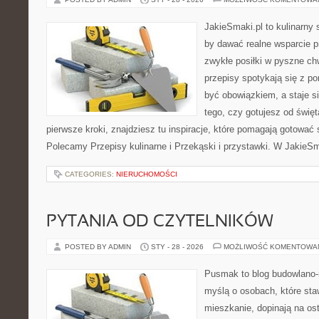
JakieSmaki.pl to kulinarny s
by dawać realne wsparcie p
zwykłe posiłki w pyszne chw
przepisy spotykają się z po
być obowiązkiem, a staje si
tego, czy gotujesz od święt
pierwsze kroki, znajdziesz tu inspiracje, które pomagają gotować 
Polecamy Przepisy kulinarne i Przekąski i przystawki. W JakieSm
CATEGORIES:
NIERUCHOMOŚCI
PYTANIA OD CZYTELNIKÓW
POSTED BY ADMIN
STY - 28 - 2026
MOŻLIWOŚĆ KOMENTOWA
Pusmak to blog budowlano-
myślą o osobach, które sta
mieszkanie, dopinają na ost