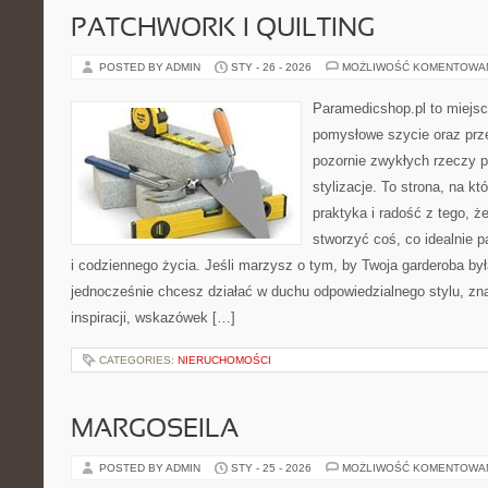
PATCHWORK I QUILTING
POSTED BY ADMIN
STY - 26 - 2026
MOŻLIWOŚĆ KOMENTOWA
Paramedicshop.pl to miejsc
pomysłowe szycie oraz prze
pozornie zwykłych rzeczy p
stylizacje. To strona, na kt
praktyka i radość z tego, 
stworzyć coś, co idealnie p
i codziennego życia. Jeśli marzysz o tym, by Twoja garderoba by
jednocześnie chcesz działać w duchu odpowiedzialnego stylu, zn
inspiracji, wskazówek […]
CATEGORIES:
NIERUCHOMOŚCI
MARGOSEILA
POSTED BY ADMIN
STY - 25 - 2026
MOŻLIWOŚĆ KOMENTOWA