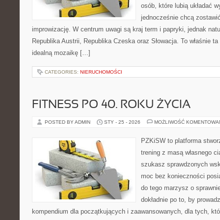
osób, które lubią układać w
jednocześnie chcą zostawić
improwizację. W centrum uwagi są kraj term i papryki, jednak natur
Republika Austrii, Republika Czeska oraz Słowacja. To właśnie ta 
idealną mozaikę […]
CATEGORIES:
NIERUCHOMOŚCI
FITNESS PO 40. ROKU ŻYCIA
POSTED BY ADMIN
STY - 25 - 2026
MOŻLIWOŚĆ KOMENTOWA
PZKiSW to platforma stworz
trening z masą własnego cia
szukasz sprawdzonych ws
moc bez konieczności posia
do tego marzysz o sprawnie
dokładnie po to, by prowadz
kompendium dla początkujących i zaawansowanych, dla tych, któ