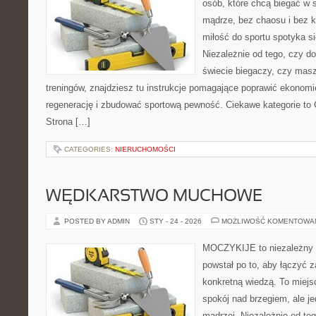
osób, które chcą biegać w s
mądrze, bez chaosu i bez ko
miłość do sportu spotyka si
Niezależnie od tego, czy d
świecie biegaczy, czy masz
treningów, znajdziesz tu instrukcje pomagające poprawić ekonomi
regenerację i zbudować sportową pewność. Ciekawe kategorie to Cr
Strona […]
CATEGORIES:
NIERUCHOMOŚCI
WĘDKARSTWO MUCHOWE
POSTED BY ADMIN
STY - 24 - 2026
MOŻLIWOŚĆ KOMENTOWA
MOCZYKIJE to niezależny w
powstał po to, aby łączyć 
konkretną wiedzą. To miejs
spokój nad brzegiem, ale j
mądrzej. Niezależnie od teg