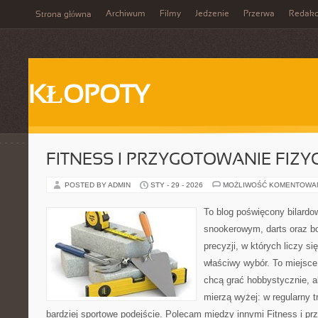
Archiwum
Filmy
Jedzenie
Przerwa
Redakc
Strona główna
KŁOPOTY
FITNESS I PRZYGOTOWANIE FIZY
POSTED BY ADMIN
STY - 29 - 2026
MOŻLIWOŚĆ KOMENTOWA
To blog poświęcony bilardo
snookerowym, darts oraz b
precyzji, w których liczy s
właściwy wybór. To miejsce
chcą grać hobbystycznie, al
mierzą wyżej: w regularny tr
bardziej sportowe podejście. Polecam między innymi Fitness i prz