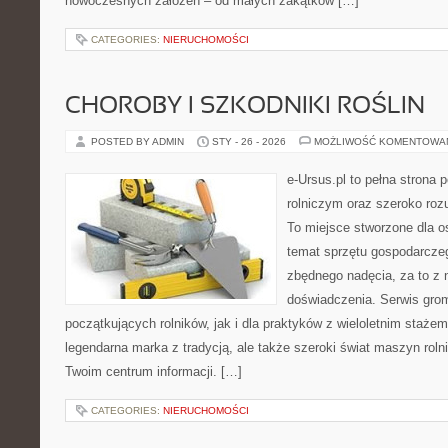
nowoczesnych założeń – od małych zakątków […]
CATEGORIES:
NIERUCHOMOŚCI
CHOROBY I SZKODNIKI ROŚLIN
POSTED BY ADMIN
STY - 26 - 2026
MOŻLIWOŚĆ KOMENTOWA
e-Ursus.pl to pełna strona
rolniczym oraz szeroko roz
To miejsce stworzone dla o
temat sprzętu gospodarcze
zbędnego nadęcia, za to z 
doświadczenia. Serwis grom
początkujących rolników, jak i dla praktyków z wieloletnim stażem.
legendarna marka z tradycją, ale także szeroki świat maszyn rol
Twoim centrum informacji. […]
CATEGORIES:
NIERUCHOMOŚCI