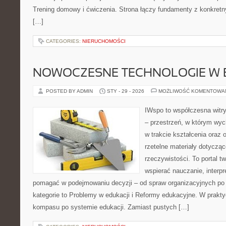
Trening domowy i ćwiczenia. Strona łączy fundamenty z konkretn
[…]
CATEGORIES:
NIERUCHOMOŚCI
NOWOCZESNE TECHNOLOGIE W 
POSTED BY ADMIN
STY - 29 - 2026
MOŻLIWOŚĆ KOMENTOWA
IWspo to współczesna witr
– przestrzeń, w którym wy
w trakcie kształcenia oraz
rzetelne materiały dotyczą
rzeczywistości. To portal t
wspierać nauczanie, interp
pomagać w podejmowaniu decyzji – od spraw organizacyjnych po
kategorie to Problemy w edukacji i Reformy edukacyjne. W praktyc
kompasu po systemie edukacji. Zamiast pustych […]