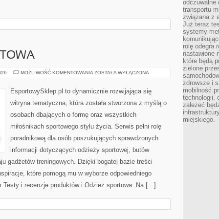
odczuwalne 
transportu m
związana z a
Już teraz t
systemy met
komunikując
rolę odegra 
nastawione n
RTOWA
które będą 
zielone prze
EKO
026
MOŻLIWOŚĆ KOMENTOWANIA
ZOSTAŁA WYŁĄCZONA
samochodoweg
MODA
zdrowsze i 
SPORTOWA
mobilność pr
EsportowySklep.pl to dynamicznie rozwijająca się
technologii, 
witryna tematyczna, która została stworzona z myślą o
zależeć będz
infrastruktu
osobach dbających o formę oraz wszystkich
miejskiego.
miłośnikach sportowego stylu życia. Serwis pełni rolę
poradnikową dla osób poszukujących sprawdzonych
informacji dotyczących odzieży sportowej, butów
ju gadżetów treningowych. Dzięki bogatej bazie treści
nspiracje, które pomogą mu w wyborze odpowiedniego
 Testy i recenzje produktów i Odzież sportowa. Na […]