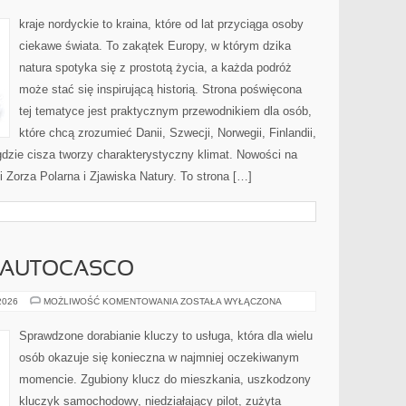
kraje nordyckie to kraina, które od lat przyciąga osoby
ciekawe świata. To zakątek Europy, w którym dzika
natura spotyka się z prostotą życia, a każda podróż
może stać się inspirującą historią. Strona poświęcona
tej tematyce jest praktycznym przewodnikiem dla osób,
które chcą zrozumieć Danii, Szwecji, Norwegii, Finlandii,
 gdzie cisza tworzy charakterystyczny klimat. Nowości na
 Zorza Polarna i Zjawiska Natury. To strona […]
I AUTOCASCO
UBEZPIECZENIA
 2026
MOŻLIWOŚĆ KOMENTOWANIA
ZOSTAŁA WYŁĄCZONA
I
AUTOCASCO
Sprawdzone dorabianie kluczy to usługa, która dla wielu
osób okazuje się konieczna w najmniej oczekiwanym
momencie. Zgubiony klucz do mieszkania, uszkodzony
kluczyk samochodowy, niedziałający pilot, zużyta