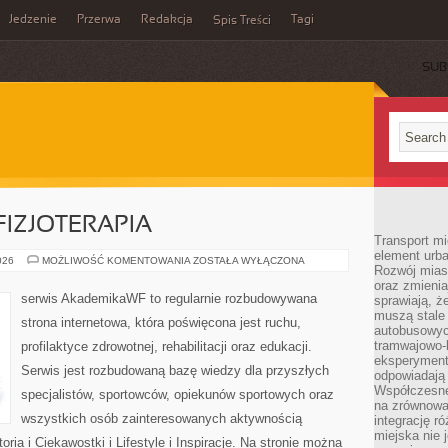
Jedzenie
Przerwa
Redakcja
Tagi
Spis Treści
SUB
 FIZJOTERAPIA
Transport mi
element urba
REHABILITACJA
026
MOŻLIWOŚĆ KOMENTOWANIA
ZOSTAŁA WYŁĄCZONA
Rozwój miast
I
FIZJOTERAPIA
oraz zmieni
serwis AkademikaWF to regularnie rozbudowywana
sprawiają, ż
muszą stale 
strona internetowa, która poświęcona jest ruchu,
autobusowyc
tramwajowo-
profilaktyce zdrowotnej, rehabilitacji oraz edukacji.
eksperymentu
Serwis jest rozbudowaną bazę wiedzy dla przyszłych
odpowiadają
Współczesne
specjalistów, sportowców, opiekunów sportowych oraz
na zrównowa
wszystkich osób zainteresowanych aktywnością
integrację r
miejska nie 
ria i Ciekawostki i Lifestyle i Inspiracje. Na stronie można