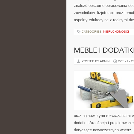
znaleźć obszerne opracowania doty
zawodników, fizjoterapii oraz tem
aspekty edukacyjne z realnymi do
CATEGORIES:
NIERUCHOMOŚCI
MEBLE I DODATK
POSTED BY ADMIN
CZE - 1 - 2
oraz najnowszymi rozwiązaniami w
dodatki i Aranżacja i projektowan
dotyczące nowoczesnych wnętrz, 