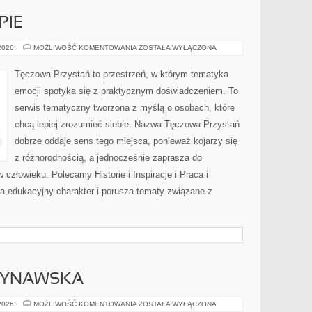
PIE
PORADNIE
 2026
MOŻLIWOŚĆ KOMENTOWANIA
ZOSTAŁA WYŁĄCZONA
I
TERAPIE
Tęczowa Przystań to przestrzeń, w którym tematyka
emocji spotyka się z praktycznym doświadczeniem. To
serwis tematyczny tworzona z myślą o osobach, które
chcą lepiej zrozumieć siebie. Nazwa Tęczowa Przystań
dobrze oddaje sens tego miejsca, ponieważ kojarzy się
z różnorodnością, a jednocześnie zaprasza do
 człowieku. Polecamy Historie i Inspiracje i Praca i
ma edukacyjny charakter i porusza tematy związane z
DYNAWSKA
KUCHNIA
 2026
MOŻLIWOŚĆ KOMENTOWANIA
ZOSTAŁA WYŁĄCZONA
SKANDYNAWSKA