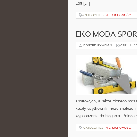
Loft […]
CATEGORIES:
NIERUCHOMOŚCI
EKO MODA SPO
POSTED BY ADMIN
CZE - 1 - 2
sportowych, a także różnego rodza
każdy użytkownik może znaleźć i
wyposażenia do biegania. Polecam
CATEGORIES:
NIERUCHOMOŚCI