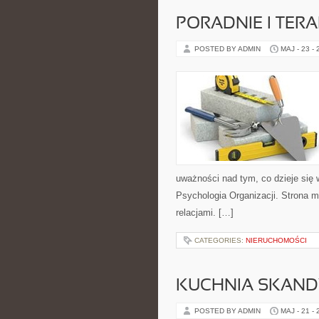
PORADNIE I TERA
POSTED BY ADMIN
MAJ - 23 -
uważności nad tym, co dzieje się w
Psychologia Organizacji. Strona 
relacjami. […]
CATEGORIES:
NIERUCHOMOŚCI
KUCHNIA SKAN
POSTED BY ADMIN
MAJ - 21 -