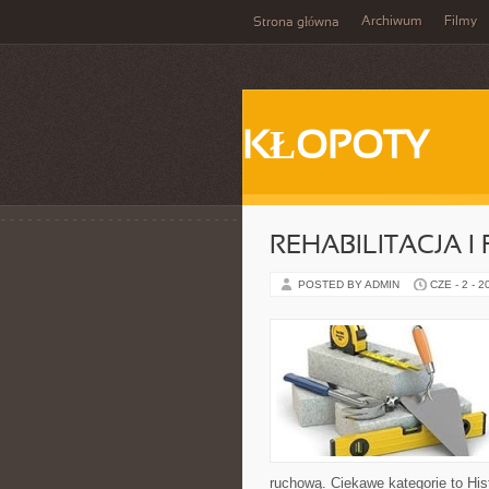
Archiwum
Filmy
Strona główna
KŁOPOTY
REHABILITACJA I
POSTED BY ADMIN
CZE - 2 - 2
ruchową. Ciekawe kategorie to Histo