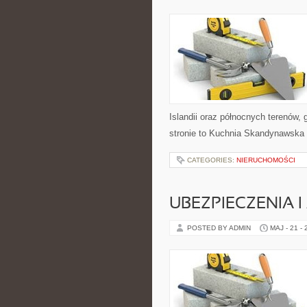
Islandii oraz północnych terenów,
stronie to Kuchnia Skandynawska i
CATEGORIES:
NIERUCHOMOŚCI
UBEZPIECZENIA 
POSTED BY ADMIN
MAJ - 21 -