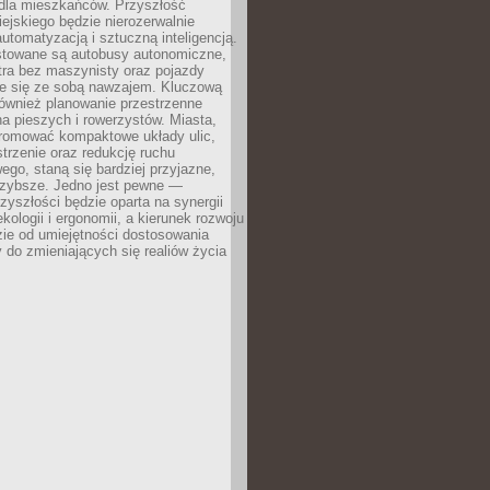
dla mieszkańców. Przyszłość
iejskiego będzie nierozerwalnie
utomatyzacją i sztuczną inteligencją.
estowane są autobusy autonomiczne,
ra bez maszynisty oraz pojazdy
e się ze sobą nawzajem. Kluczową
również planowanie przestrzenne
a pieszych i rowerzystów. Miasta,
promować kompaktowe układy ulic,
strzenie oraz redukcję ruchu
o, staną się bardziej przyjazne,
szybsze. Jedno jest pewne —
zyszłości będzie oparta na synergii
ekologii i ergonomii, a kierunek rozwoju
ie od umiejętności dostosowania
ry do zmieniających się realiów życia