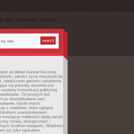
SCRIBE
FACEBOOK
TWITTER
ejski od dekad stanowi kluczowy
nistyki i jakości życia mieszkańców.
, zwiększanie gęstości zaludnienia
ające się potrzeby ekonomiczne
e systemy komunikacji publicznej
ewoluować. Od prostych linii
h po skomplikowane sieci
kolejowe, każde miasto
je z modelami, które najlepiej
 lokalnym uwarunkowaniom.
 koncepcje mobilności kładą nacisk
żony rozwój, ekologiczność i
óżnych środków transportu. Mobilność
jest już tylko sposobem