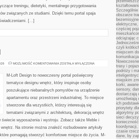
przemieszcz
kształtowani
czące treningu, dietetyki, mentalnego przygotowania
Szczególnie
atów związanych ze studiami. Dzięki temu portal spaja
obszarze tra
bezemisyjne,
świadczeniami. […]
elektryczne
częściej poj
mieszkańcom
odciążając c
Jednocześnie
czyli krótki
I
miejscem do
komunikacja 
Nowoczesne s
MEBLE
026
MOŻLIWOŚĆ KOMENTOWANIA
ZOSTAŁA WYŁĄCZONA
trasy i poja
I
DODATKI
podróży i m
M-Loft Design to nowoczesny portal poświęcony
inteligentn
miejskim zmi
tematyce designu wnętrz, który inspiruje osoby
korki, awari
sensory, da
poszukujące niebanalnych pomysłów na urządzenie
dostarczają o
apartamentu oraz przestrzeni industrialnej. To miejsce
umożliwiają
ich podstawi
stworzone dla wszystkich, którzy interesują się
priorytety d
tematami związanymi z architekturą, dekoracją wnętrz
algorytmy pr
sieci decyzy
 świecie wyposażenia i wystroju. Zobacz także Meble i
konieczność
koordynacji
ie wnętrz. Na stronie można znaleźć rozbudowane artykuły
czasie rzecz
które pomagają stworzyć komfortowe miejsce do życia. M-
dane, by za