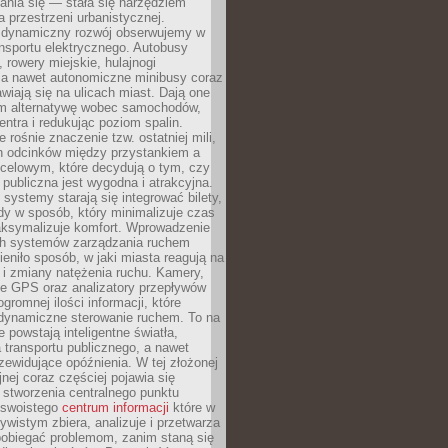
ania się — stała się narzędziem
a przestrzeni urbanistycznej.
 dynamiczny rozwój obserwujemy w
nsportu elektrycznego. Autobusy
 rowery miejskie, hulajnogi
, a nawet autonomiczne minibusy coraz
awiają się na ulicach miast. Dają one
 alternatywę wobec samochodów,
entra i redukując poziom spalin.
 rośnie znaczenie tzw. ostatniej mili,
ch odcinków między przystankiem a
celowym, które decydują o tym, czy
publiczna jest wygodna i atrakcyjna.
ystemy starają się integrować bilety,
zdy w sposób, który minimalizuje czas
aksymalizuje komfort. Wprowadzenie
ych systemów zarządzania ruchem
eniło sposób, w jaki miasta reagują na
e i zmiany natężenia ruchu. Kamery,
ne GPS oraz analizatory przepływów
gromnej ilości informacji, które
 dynamiczne sterowanie ruchem. To na
e powstają inteligentne światła,
la transportu publicznego, a nawet
zewidujące opóźnienia. W tej złożonej
jnej coraz częściej pojawia się
 stworzenia centralnego punktu
, swoistego
centrum informacji
które w
ywistym zbiera, analizuje i przetwarza
pobiegać problemom, zanim staną się