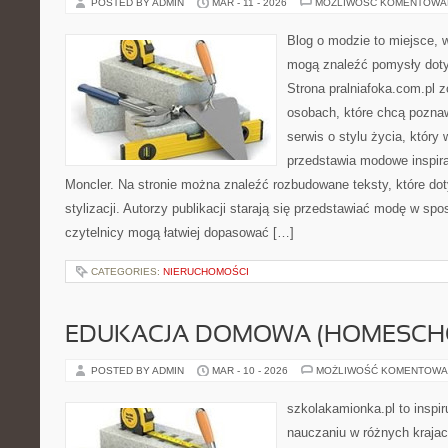
POSTED BY ADMIN
MAR - 11 - 2026
MOŻLIWOŚĆ KOMENTOWA
Blog o modzie to miejsce, w
mogą znaleźć pomysły dot
Strona pralniafoka.com.pl 
osobach, które chcą pozna
serwis o stylu życia, który
przedstawia modowe inspira
Moncler. Na stronie można znaleźć rozbudowane teksty, które do
stylizacji. Autorzy publikacji starają się przedstawiać modę w sp
czytelnicy mogą łatwiej dopasować […]
CATEGORIES:
NIERUCHOMOŚCI
EDUKACJA DOMOWA (HOMESCH
POSTED BY ADMIN
MAR - 10 - 2026
MOŻLIWOŚĆ KOMENTOWA
szkolakamionka.pl to inspir
nauczaniu w różnych krajac