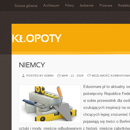
Archiwum
Filmy
Jedzenie
Przerwa
Redakc
Strona główna
KŁOPOTY
NIEMCY
POSTED BY ADMIN
MAR - 12 - 2026
MOŻLIWOŚĆ KOMENTOWA
Edusimare.pl to aktualny s
poświęcony Republice Feder
w sobie przewodnik dla osó
szukających inspiracji na o
chcących lepiej zrozumieć 
pojawiają się treści o Berl
sztuki i mody, mieście odbudowanym z historii, mieście zabytków