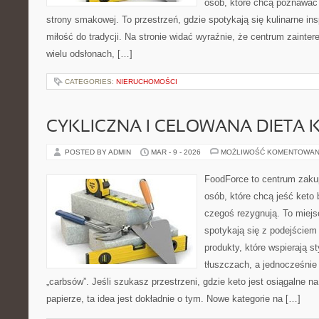
osób, które chcą poznawać
strony smakowej. To przestrzeń, gdzie spotykają się kulinarne ins
miłość do tradycji. Na stronie widać wyraźnie, że centrum zainte
wielu odsłonach, […]
CATEGORIES:
NIERUCHOMOŚCI
CYKLICZNA I CELOWANA DIETA 
POSTED BY ADMIN
MAR - 9 - 2026
MOŻLIWOŚĆ KOMENTOWAN
FoodForce to centrum zaku
osób, które chcą jeść keto 
czegoś rezygnują. To miej
spotykają się z podejście
produkty, które wspierają s
tłuszczach, a jednocześnie
„carbsów”. Jeśli szukasz przestrzeni, gdzie keto jest osiągalne na
papierze, ta idea jest dokładnie o tym. Nowe kategorie na […]