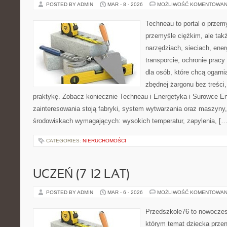
POSTED BY ADMIN
MAR - 8 - 2026
MOŻLIWOŚĆ KOMENTOWAN
Techneau to portal o przem
przemyśle ciężkim, ale tak
narzędziach, sieciach, ener
transporcie, ochronie pracy
dla osób, które chcą ogarn
zbędnej żargonu bez treści,
praktykę. Zobacz koniecznie Techneau i Energetyka i Surowce E
zainteresowania stoją fabryki, system wytwarzania oraz maszyny, 
środowiskach wymagających: wysokich temperatur, zapylenia, […
CATEGORIES:
NIERUCHOMOŚCI
UCZEŃ (7–12 LAT)
POSTED BY ADMIN
MAR - 6 - 2026
MOŻLIWOŚĆ KOMENTOWAN
Przedszkole76 to nowoczes
którym temat dziecka przeni