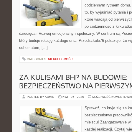
codziennym rytmem domu. T
to, by wyjaśniać pytania i
które wracają od pierwszyc
po codzienność z kilkulatk
dziecięca i Rozwój emocjonalny i społeczny. W centrum są Pociec
który buduje relację każdego dnia. Przedszkole76 pokazuje, że 
schematem, […]
CATEGORIES:
NIERUCHOMOŚCI
ZA KULISAMI BHP NA BUDOWIE:
BEZPIECZEŃSTWO NA PIERWSZY
POSTED BY ADMIN
KWI - 26 - 2025
MOŻLIWOŚĆ KOMENTOWA
Sprawdź, co kryje się za k
bezpieczeństwo pracownik
miejscu! Zaangażowanie w 
każdej realizacji. Czytaj wi