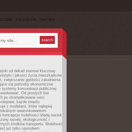
SCRIBE
FACEBOOK
TWITTER
ejski od dekad stanowi kluczowy
nistyki i jakości życia mieszkańców.
, zwiększanie gęstości zaludnienia
ające się potrzeby ekonomiczne
e systemy komunikacji publicznej
ewoluować. Od prostych linii
h po skomplikowane sieci
kolejowe, każde miasto
je z modelami, które najlepiej
 lokalnym uwarunkowaniom.
 koncepcje mobilności kładą nacisk
żony rozwój, ekologiczność i
óżnych środków transportu. Mobilność
jest już tylko sposobem