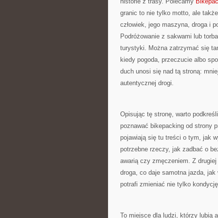
historie z trasy. Polecamy
Bikepac
granic to nie tylko motto, ale takż
człowiek, jego maszyna, droga i 
Podróżowanie z sakwami lub torba
turystyki. Można zatrzymać się ta
kiedy pogoda, przeczucie albo spo
duch unosi się nad tą stroną: mni
autentycznej drogi.
Opisując tę stronę, warto podkreśl
poznawać bikepacking od strony pr
pojawiają się tu treści o tym, jak
potrzebne rzeczy, jak zadbać o b
awarią czy zmęczeniem. Z drugiej 
droga, co daje samotna jazda, jak
potrafi zmieniać nie tylko kondycję
To miejsce dla ludzi, którzy lubią