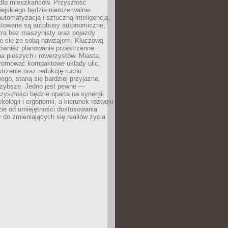
dla mieszkańców. Przyszłość
iejskiego będzie nierozerwalnie
utomatyzacją i sztuczną inteligencją.
estowane są autobusy autonomiczne,
ra bez maszynisty oraz pojazdy
e się ze sobą nawzajem. Kluczową
również planowanie przestrzenne
a pieszych i rowerzystów. Miasta,
promować kompaktowe układy ulic,
strzenie oraz redukcję ruchu
o, staną się bardziej przyjazne,
szybsze. Jedno jest pewne —
zyszłości będzie oparta na synergii
ekologii i ergonomii, a kierunek rozwoju
ie od umiejętności dostosowania
ry do zmieniających się realiów życia