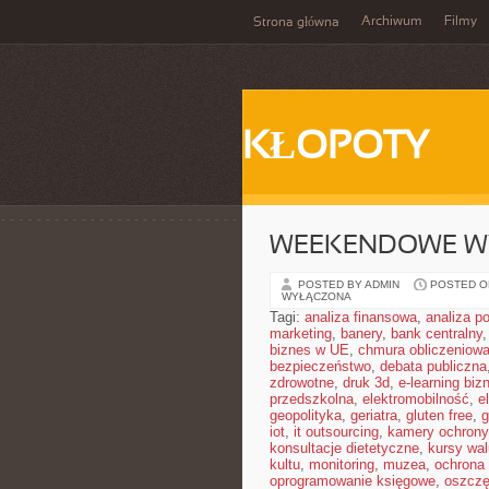
Archiwum
Filmy
Strona główna
KŁOPOTY
WEEKENDOWE W
POSTED BY ADMIN
POSTED ON
WYŁĄCZONA
Tagi:
analiza finansowa
,
analiza po
marketing
,
banery
,
bank centralny
biznes w UE
,
chmura obliczeniow
bezpieczeństwo
,
debata publiczna
zdrowotne
,
druk 3d
,
e-learning bi
przedszkolna
,
elektromobilność
,
e
geopolityka
,
geriatra
,
gluten free
,
g
iot
,
it outsourcing
,
kamery ochrony
konsultacje dietetyczne
,
kursy wal
kultu
,
monitoring
,
muzea
,
ochrona
oprogramowanie księgowe
,
oszczę