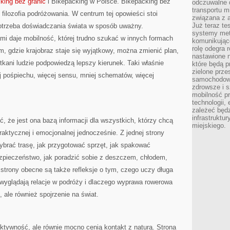
king bez granic
i Bikepacking w Polsce. Bikepacking bez
odczuwalne 
transportu m
e filozofia podróżowania. W centrum tej opowieści stoi
związana z a
Już teraz t
potrzeba doświadczania świata w sposób uważny.
systemy met
mi daje mobilność, której trudno szukać w innych formach
komunikując
rolę odegra 
m, gdzie krajobraz staje się wyjątkowy, można zmienić plan,
nastawione n
tkani ludzie podpowiedzą lepszy kierunek. Taki właśnie
które będą 
zielone prze
ej pośpiechu, więcej sensu, mniej schematów, więcej
samochodoweg
zdrowsze i 
mobilność pr
technologii, 
zależeć będz
infrastruktu
ić, że jest ona bazą informacji dla wszystkich, którzy chcą
miejskiego.
aktycznej i emocjonalnej jednocześnie. Z jednej strony
 wybrać trasę, jak przygotować sprzęt, jak spakować
ezpieczeństwo, jak poradzić sobie z deszczem, chłodem,
strony obecne są także refleksje o tym, czego uczy długa
 wyglądają relacje w podróży i dlaczego wyprawa rowerowa
, ale również spojrzenie na świat.
 aktywność, ale równie mocno cenią kontakt z naturą. Strona