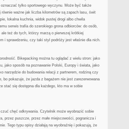
i oznaczać tylko sportowego wyczynu. Może być także
 równie ważne jak liczba kilometrów są zapach lasu, świt
e, lokalna kuchnia, widok pustej drogi albo chwila
emu serwis trafia do szerokiego grona odbiorców: do osób,
 ale też do tych, którzy marzą o pierwszej krótkiej
 i sprawdzeniu, czy taki styl podróży jest właśnie dla nich.
norodność. Bikepacking można tu oglądać z wielu stron: jako
, jako sposób na poznawanie Polski, Europy i świata, jako
ko narzędzie do budowania relacji z partnerem, rodziną czy
, bo pokazuje, że jazda z bagażem nie jest zarezerwowana
że stać się dostępna dla każdego, kto ma w sobie
 czuć chęć odkrywania. Czytelnik może wyobrazić sobie
ora, przez puszcze, przez małe miejscowości, pogranicza i
nie. Tego typu opisy działają na wyobraźnię i pokazują, że