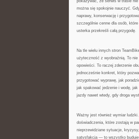
pokazywać, że serwis w trasie nie
można się spokojnie nauczyć. Gdy 
naprawy, konserwację i przygotow
szczególnie cenne dla osób, które 
usterka przekreśli całą przygodę.
Na tle wielu innych stron TeamBik
użyteczność z wyobraźnią. To nie j
opowieści. To raczej zderzenie obu
jednocześnie konkret, który pozwal
przygotować wyprawę, jak poradzić 
jak spakować jedzenie i wodę, jak
jazdy nawet wtedy, gdy droga wyst
Ważny jest również wymiar ludzki. 
doświadczenia, które zostają w pa
nieprzewidziane sytuacje, kryzysy
satysfakcja — to wszystko buduje