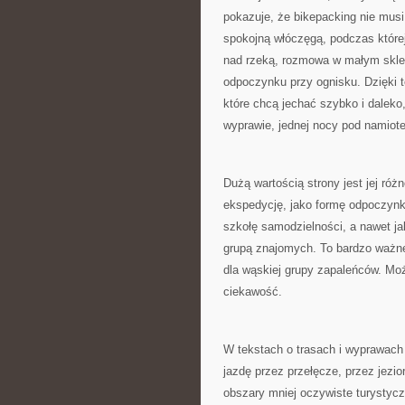
pokazuje, że bikepacking nie mus
spokojną włóczęgą, podczas której
nad rzeką, rozmowa w małym sklepi
odpoczynku przy ognisku. Dzięki t
które chcą jechać szybko i daleko,
wyprawie, jednej nocy pod namiotem
Dużą wartością strony jest jej róż
ekspedycję, jako formę odpoczynku
szkołę samodzielności, a nawet ja
grupą znajomych. To bardzo ważne
dla wąskiej grupy zapaleńców. Mo
ciekawość.
W tekstach o trasach i wyprawach
jazdę przez przełęcze, przez jezi
obszary mniej oczywiste turystycz