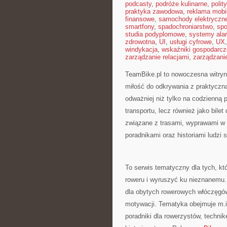
podcasty
,
podróże kulinarne
,
polit
praktyka zawodowa
,
reklama mobi
finansowe
,
samochody elektryczn
smartfony
,
spadochroniarstwo
,
spo
studia podyplomowe
,
systemy ala
zdrowotna
,
UI
,
usługi cyfrowe
,
UX
windykacja
,
wskaźniki gospodarcz
zarządzanie relacjami
,
zarządzani
TeamBike.pl to nowoczesna witry
miłość do odkrywania z praktyczną
odważniej niż tylko na codzienną p
transportu, lecz również jako bile
związane z trasami, wyprawami w P
poradnikami oraz historiami ludzi
To serwis tematyczny dla tych, kt
roweru i wyruszyć ku nieznanemu. 
dla obytych rowerowych włóczęgów,
motywacji. Tematyka obejmuje m.i
poradniki dla rowerzystów, technik