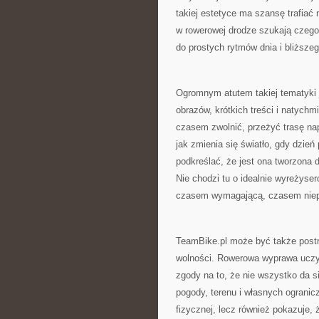
takiej estetyce ma szansę trafiać n
w rowerowej drodze szukają czego
do prostych rytmów dnia i bliższe
Ogromnym atutem takiej tematyki 
obrazów, krótkich treści i natychm
czasem zwolnić, przeżyć trasę na
jak zmienia się światło, gdy dzień
podkreślać, że jest ona tworzona
Nie chodzi tu o idealnie wyreżyse
czasem wymagającą, czasem niepr
TeamBike.pl może być także postr
wolności. Rowerowa wyprawa uczy p
zgody na to, że nie wszystko da s
pogody, terenu i własnych ogranic
fizycznej, lecz również pokazuje