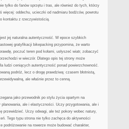
ie tylko do fanów sprzętu i tras, ale również do tych, którzy
ś więcej: oddechu, ucieczki od nadmiaru bodźców, powrotu
go kontaktu z rzeczywistością.
jest jej naturalna autentyczność. W epoce szybkich
iastowej gratyfikacji bikepacking przypomina, że warto
prawdę, poczuć teren pod kołami, usłyszeć wiatr, zobaczyć
 przechodzi w wieczór. Dlatego opis tej strony może
 dla ludzi ceniących autentyczność ponad powierzchowność.
rowaną podróż, lecz o drogę prawdziwą: czasem błotnistą,
zewidywalną, ale właśnie przez to cenną.
zegana jako przewodnik po stylu życia opartym na
lanowania, ale i elastyczności. Uczy przygotowania, ale i
ię przewidzieć. Uczy odwagi, ale też pokory wobec natury,
zeń. Tego typu strona nie tylko zachęca do aktywności
, że podróżowanie na rowerze może budować charakter,