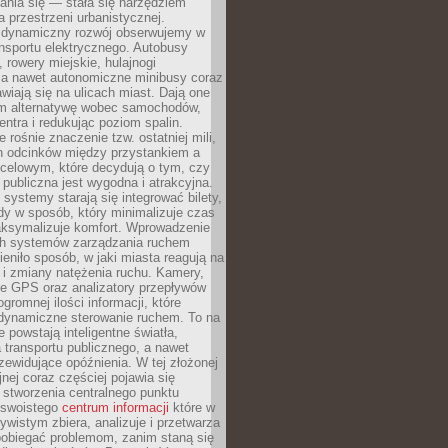
ania się — stała się narzędziem
a przestrzeni urbanistycznej.
 dynamiczny rozwój obserwujemy w
nsportu elektrycznego. Autobusy
 rowery miejskie, hulajnogi
, a nawet autonomiczne minibusy coraz
awiają się na ulicach miast. Dają one
 alternatywę wobec samochodów,
entra i redukując poziom spalin.
 rośnie znaczenie tzw. ostatniej mili,
ch odcinków między przystankiem a
celowym, które decydują o tym, czy
publiczna jest wygodna i atrakcyjna.
ystemy starają się integrować bilety,
zdy w sposób, który minimalizuje czas
aksymalizuje komfort. Wprowadzenie
ych systemów zarządzania ruchem
eniło sposób, w jaki miasta reagują na
e i zmiany natężenia ruchu. Kamery,
ne GPS oraz analizatory przepływów
gromnej ilości informacji, które
 dynamiczne sterowanie ruchem. To na
e powstają inteligentne światła,
la transportu publicznego, a nawet
zewidujące opóźnienia. W tej złożonej
jnej coraz częściej pojawia się
 stworzenia centralnego punktu
, swoistego
centrum informacji
które w
ywistym zbiera, analizuje i przetwarza
pobiegać problemom, zanim staną się