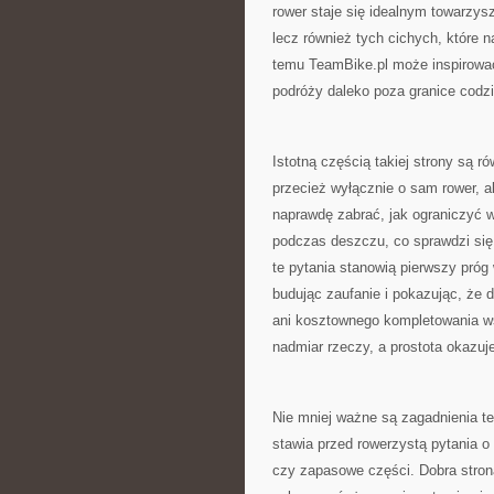
rower staje się idealnym towarzys
lecz również tych cichych, które n
temu TeamBike.pl może inspirować
podróży daleko poza granice codz
Istotną częścią takiej strony są r
przecież wyłącznie o sam rower, al
naprawdę zabrać, jak ograniczyć w
podczas deszczu, co sprawdzi się 
te pytania stanowią pierwszy próg
budując zaufanie i pokazując, że
ani kosztownego kompletowania ws
nadmiar rzeczy, a prostota okazuje
Nie mniej ważne są zagadnienia te
stawia przed rowerzystą pytania o
czy zapasowe części. Dobra stron