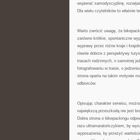
wspierać samodyscyplinę, rozwija
Dla wielu czytelników to właśnie t
Warto zwrócić uwagę, że bikepack
zarówno krótkie, spontaniczne wyp
wyprawy przez różne kraje i krajo
równie dobrze z perspektywy tury
trasach rodzinnych, o samotnej je
fotografowaniu w trasie, o jedzeni
strona oparta na takim motywie ma
odbiorców.
Opisując charakter serwisu, można
największą przeszkodą nie jest br
Dobra strona o bikepackingu odpow
razu ultramaratończykiem, by wyr
wyposażenia, by przeżyć wartości