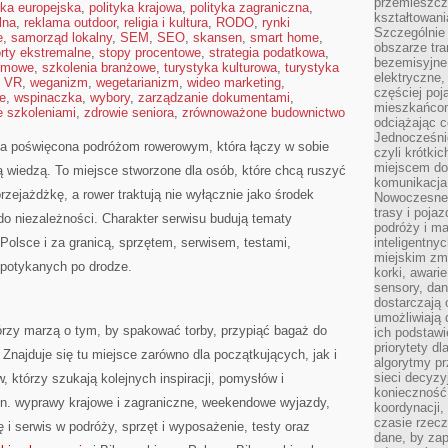
przemieszcz
yka europejska
,
polityka krajowa
,
polityka zagraniczna
,
kształtowani
lna
,
reklama outdoor
,
religia i kultura
,
RODO
,
rynki
Szczególnie
e
,
samorząd lokalny
,
SEM
,
SEO
,
skansen
,
smart home
,
obszarze tra
rty ekstremalne
,
stopy procentowe
,
strategia podatkowa
,
bezemisyjne,
rmowe
,
szkolenia branżowe
,
turystyka kulturowa
,
turystyka
elektryczne
,
VR
,
weganizm
,
wegetarianizm
,
wideo marketing
,
częściej poj
e
,
wspinaczka
,
wybory
,
zarządzanie dokumentami
,
mieszkańcom
e szkoleniami
,
zdrowie seniora
,
zrównoważone budownictwo
odciążając c
Jednocześnie
na poświęcona podróżom rowerowym, która łączy w sobie
czyli krótki
miejscem do
 wiedzą. To miejsce stworzone dla osób, które chcą ruszyć
komunikacja 
rzejażdżkę, a rower traktują nie wyłącznie jako środek
Nowoczesne s
trasy i poja
t do niezależności. Charakter serwisu budują tematy
podróży i m
olsce i za granicą, sprzętem, serwisem, testami,
inteligentn
miejskim zmi
 spotykanych po drodze.
korki, awari
sensory, da
dostarczają o
umożliwiają
órzy marzą o tym, by spakować torby, przypiąć bagaż do
ich podstawi
priorytety d
Znajduje się tu miejsce zarówno dla początkujących, jak i
algorytmy pr
sieci decyzy
 którzy szukają kolejnych inspiracji, pomysłów i
konieczność
n. wyprawy krajowe i zagraniczne, weekendowe wyjazdy,
koordynacji
czasie rzecz
ę i serwis w podróży, sprzęt i wyposażenie, testy oraz
dane, by za