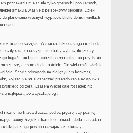
zem poznawania miejsc nie tylko głośnych i popularnych,
ajlepiej smakują właśnie z perspektywy siodełka. Dzięki
 do planowania własnych wypadów blisko domu i wielkich
ienności.
ównież treści o sprzęcie. W świecie bikepackingu nie chodzi
e o cały system decyzji: jakie torby wybrać, ile rzeczy
agę bagażu, co będzie potrzebne na nocleg, co przyda się
na szutrze, a co na długim asfalcie. Dla wielu osób właśnie
 wejścia. Serwis odpowiada na nie językiem konkretu,
 dobry wyjazd nie musi oznaczać przeładowania ekwipunku
zystkiego od zera. Czasem więcej daje rozsądek niż
 się najlepszą towarzyszką drogi.
chniczne, bo każda dłuższa podróż prędzej czy później
 napęd, opony, łożyska, hamulce, łańcuch, dętki, narzędzia
a o bikepackingu powinna oswajać takie tematy i