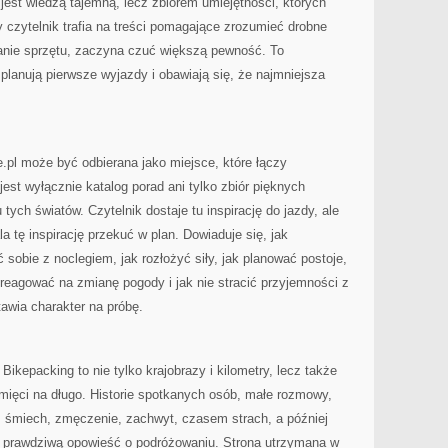
 jest wiedzą tajemną, lecz zbiorem umiejętności, których
czytelnik trafia na treści pomagające zrozumieć drobne
anie sprzętu, zaczyna czuć większą pewność. To
planują pierwsze wyjazdy i obawiają się, że najmniejsza
e.pl może być odbierana jako miejsce, które łączy
est wyłącznie katalog porad ani tylko zbiór pięknych
 tych światów. Czytelnik dostaje tu inspirację do jazdy, ale
a tę inspirację przekuć w plan. Dowiaduje się, jak
sobie z noclegiem, jak rozłożyć siły, jak planować postoje,
 reagować na zmianę pogody i jak nie stracić przyjemności z
awia charakter na próbę.
Bikepacking to nie tylko krajobrazy i kilometry, lecz także
mięci na długo. Historie spotkanych osób, małe rozmowy,
, śmiech, zmęczenie, zachwyt, czasem strach, a później
 prawdziwą opowieść o podróżowaniu. Strona utrzymana w