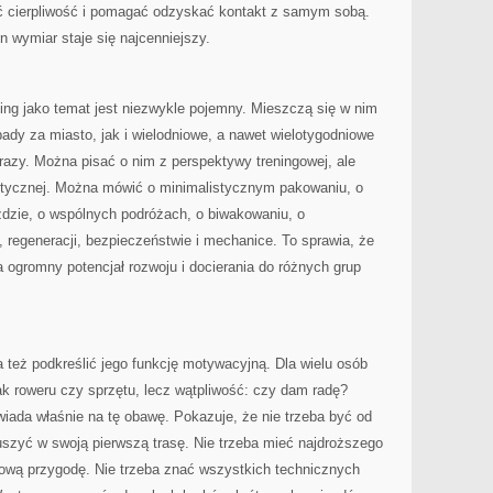
ć cierpliwość i pomagać odzyskać kontakt z samym sobą.
en wymiar staje się najcenniejszy.
ing jako temat jest niezwykle pojemny. Mieszczą się w nim
ady za miasto, jak i wielodniowe, a nawet wielotygodniowe
brazy. Można pisać o nim z perspektywy treningowej, ale
stycznej. Można mówić o minimalistycznym pakowaniu, o
ździe, o wspólnych podróżach, o biwakowaniu, o
u, regeneracji, bezpieczeństwie i mechanice. To sprawia, że
 ogromny potencjał rozwoju i docierania do różnych grup
 też podkreślić jego funkcję motywacyjną. Dla wielu osób
ak roweru czy sprzętu, lecz wątpliwość: czy dam radę?
iada właśnie na tę obawę. Pokazuje, że nie trzeba być od
uszyć w swoją pierwszą trasę. Nie trzeba mieć najdroższego
ową przygodę. Nie trzeba znać wszystkich technicznych