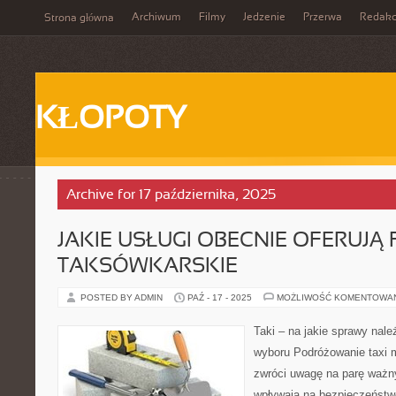
Archiwum
Filmy
Jedzenie
Przerwa
Redakc
Strona główna
KŁOPOTY
Archive for 17 października, 2025
JAKIE USŁUGI OBECNIE OFERUJĄ 
TAKSÓWKARSKIE
POSTED BY ADMIN
PAŹ - 17 - 2025
MOŻLIWOŚĆ KOMENTOWA
Taki – na jakie sprawy nal
wyboru Podróżowanie taxi m
zwróci uwagę na parę ważny
wpływają na bezpieczeństwo